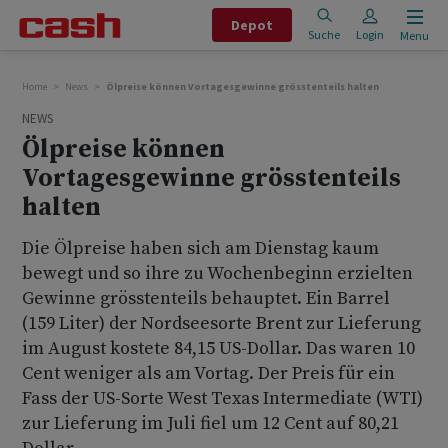
Depot
Suche
Login
Menu
Home
News
Ölpreise können Vortagesgewinne grösstenteils halten
NEWS
Ölpreise können
Vortagesgewinne grösstenteils
halten
Die Ölpreise haben sich am Dienstag kaum
bewegt und so ihre zu Wochenbeginn erzielten
Gewinne grösstenteils behauptet. Ein Barrel
(159 Liter) der Nordseesorte Brent zur Lieferung
im August kostete 84,15 US-Dollar. Das waren 10
Cent weniger als am Vortag. Der Preis für ein
Fass der US-Sorte West Texas Intermediate (WTI)
zur Lieferung im Juli fiel um 12 Cent auf 80,21