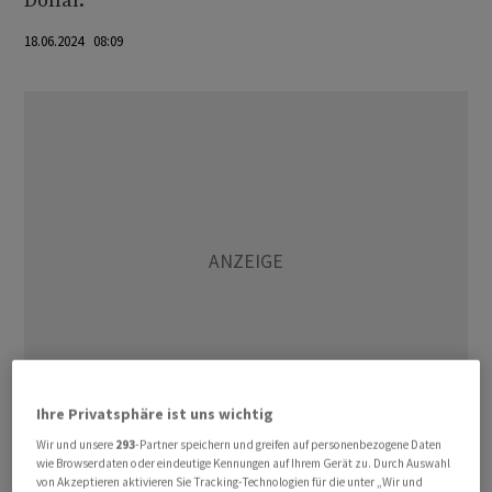
Dollar.
18.06.2024 08:09
Ihre Privatsphäre ist uns wichtig
Wir und unsere
293
-Partner speichern und greifen auf personenbezogene Daten
Die risikofreudige Stimmung an den Märkten insgesamt
wie Browserdaten oder eindeutige Kennungen auf Ihrem Gerät zu. Durch Auswahl
von Akzeptieren aktivieren Sie Tracking-Technologien für die unter „Wir und
überwog die eingetrübten Aussichten für die Nachfrage