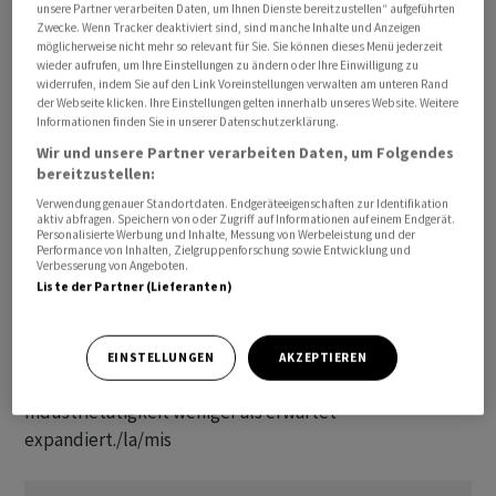
unsere Partner verarbeiten Daten, um Ihnen Dienste bereitzustellen“ aufgeführten
nach Rohöl. Für gute Laune sorgte, dass die Wall Street
Zwecke. Wenn Tracker deaktiviert sind, sind manche Inhalte und Anzeigen
möglicherweise nicht mehr so relevant für Sie. Sie können dieses Menü jederzeit
zu Wochenbeginn die Rekordjagd der vergangenen
wieder aufrufen, um Ihre Einstellungen zu ändern oder Ihre Einwilligung zu
Wochen fortgesetzt hatte. Zugpferde waren einmal
widerrufen, indem Sie auf den Link Voreinstellungen verwalten am unteren Rand
der Webseite klicken. Ihre Einstellungen gelten innerhalb unseres Website. Weitere
mehr die Aktien der grossen Technologiekonzerne, die
Informationen finden Sie in unserer Datenschutzerklärung.
von der Aussicht auf hohe Gewinne im Geschäft mit
Wir und unsere Partner verarbeiten Daten, um Folgendes
Künstlicher Intelligenz profitierten. Die Kauflaune
bereitzustellen:
schwappte am Dienstag auf die asiatischen Börsen über.
Verwendung genauer Standortdaten. Endgeräteeigenschaften zur Identifikation
aktiv abfragen. Speichern von oder Zugriff auf Informationen auf einem Endgerät.
Personalisierte Werbung und Inhalte, Messung von Werbeleistung und der
Indes scheint sich die Nachfrage nach Rohöl in Asien
Performance von Inhalten, Zielgruppenforschung sowie Entwicklung und
Verbesserung von Angeboten.
etwas abgeschwächt zu haben, da es Anzeichen für
Liste der Partner (Lieferanten)
einen geringeren Benzinverbrauch in Indien und eine
langsamere Raffinerieaktivität in China gibt. Darüber
hinaus hatten am Montag Konjunkturdaten aus diesem
EINSTELLUNGEN
AKZEPTIEREN
wichtigen Verbrauchsland gezeigt, dass die
Industrietätigkeit weniger als erwartet
expandiert./la/mis