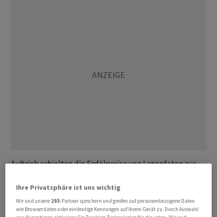
Auftrieb erhielten die Erdölpreise von Lagerdaten aus
den USA. Das American Petroleum Institute (API) hatte
am Dienstagabend einen kräftigen Rückgang der
Ihre Privatsphäre ist uns wichtig
landesweiten Ölvorräte gemeldet. Am
Wir und unsere
293
-Partner speichern und greifen auf personenbezogene Daten
wie Browserdaten oder eindeutige Kennungen auf Ihrem Gerät zu. Durch Auswahl
Mittwochnachmittag gibt die Regierung ihre