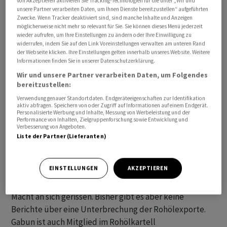
von Akzeptieren aktivieren Sie Tracking-Technologien für die unter „Wir und
wöchentlichen Bestandszahlen bekannt. Die Daten
unsere Partner verarbeiten Daten, um Ihnen Dienste bereitzustellen“ aufgeführten
Zwecke. Wenn Tracker deaktiviert sind, sind manche Inhalte und Anzeigen
führen am Rohölmarkt häufig zu Preisausschlägen.
möglicherweise nicht mehr so relevant für Sie. Sie können dieses Menü jederzeit
wieder aufrufen, um Ihre Einstellungen zu ändern oder Ihre Einwilligung zu
Auch die Massnahmen der chinesischen Regierung zur
widerrufen, indem Sie auf den Link Voreinstellungen verwalten am unteren Rand
der Webseite klicken. Ihre Einstellungen gelten innerhalb unseres Website. Weitere
Stützung der schwächelnden Konjunktur stützten die
Informationen finden Sie in unserer Datenschutzerklärung.
Ölpreise. Zurzeit werden quasi im Tagesrhythmus neue
Wir und unsere Partner verarbeiten Daten, um Folgendes
Hilfen verkündet. China zählt mit den USA zu den
bereitzustellen:
weltgrössten Ölverbrauchsländern. In den Vereinigten
Verwendung genauer Standortdaten. Endgeräteeigenschaften zur Identifikation
aktiv abfragen. Speichern von oder Zugriff auf Informationen auf einem Endgerät.
Staaten sorgt die Erwartung für Zuversicht, dass die
Personalisierte Werbung und Inhalte, Messung von Werbeleistung und der
US-Zentralbank Fed auf ein Ende ihrer geldpolitischen
Performance von Inhalten, Zielgruppenforschung sowie Entwicklung und
Verbesserung von Angeboten.
Straffung zusteuern könnte.
Liste der Partner (Lieferanten)
Für Verunsicherung sorgt dagegen die Lage im
EINSTELLUNGEN
AKZEPTIEREN
afrikanischen Ölförderland Gabun. Wenige Tage nach
der Wahl hat das Militär nach eigenen Angaben die
Macht an sich gerissen. Bisher gibt es aber keine
Berichte über eine Unterbrechung der Rohölexporte.
Gabun ist auch Mitglied im Rohölkartell