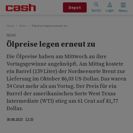
Depot
Suche
Login
Menu
Home
News
Ölpreise legen erneut zu
NEWS
Ölpreise legen erneut zu
Die Ölpreise haben am Mittwoch an ihre
Vortagsgewinne angeknüpft. Am Mittag kostete
ein Barrel (159 Liter) der Nordseesorte Brent zur
Lieferung im Oktober 86,03 US-Dollar. Das waren
54 Cent mehr als am Vortag. Der Preis für ein
Barrel der amerikanischen Sorte West Texas
Intermediate (WTI) stieg um 61 Cent auf 81,77
Dollar.
30.08.2023 12:25