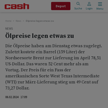
Depot
Suche
Login
Menu
Home
News
Ölpreise legen etwas zu
NEWS
Ölpreise legen etwas zu
Die Ölpreise haben am Dienstag etwas zugelegt.
Zuletzt kostete ein Barrel (159 Liter) der
Nordseesorte Brent zur Lieferung im April 78,51
US-Dollar. Das waren 52 Cent mehr als am
Vortag. Der Preis für ein Fass der
amerikanischen Sorte West Texas Intermediate
(WTI) zur März-Lieferung stieg um 49 Cent auf
73,27 Dollar.
06.02.2024 17:09