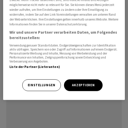
Waffenstillstand in Gaza geschürt.
möglicherweise nicht mehr so relevant für Sie. Sie können dieses Menü jederzeit
wieder aufrufen, um Ihre Einstellungen zu ändern oder Ihre Einwilligung zu
widerrufen, indem Sie auf den Link Voreinstellungen verwalten am unteren Rand
«Noch scheinen die Verhandlungen in einem frühen
der Webseite klicken. Ihre Einstellungen gelten innerhalb unseres Website. Weitere
Informationen finden Sie in unserer Datenschutzerklärung.
Stadium zu sein, sodass eine schnelle Waffenruhe nicht
zu erwarten ist», schreiben die Commerzbank-Experten.
Wir und unsere Partner verarbeiten Daten, um Folgendes
bereitzustellen:
«Auch die US-Luftangriffe am Wochenende auf Milizen in
Verwendung genauer Standortdaten. Endgeräteeigenschaften zur Identifikation
Syrien und im Irak, die für den Angriff auf einen US-
aktiv abfragen. Speichern von oder Zugriff auf Informationen auf einem Endgerät.
Stützpunkt vor einer Woche verantwortlich gemacht
Personalisierte Werbung und Inhalte, Messung von Werbeleistung und der
Performance von Inhalten, Zielgruppenforschung sowie Entwicklung und
werden, sowie auf Huthi-Stellungen im Jemen deuten
Verbesserung von Angeboten.
Liste der Partner (Lieferanten)
nicht auf eine Entspannung hin.»/jsl/he
(AWP)
EINSTELLUNGEN
AKZEPTIEREN