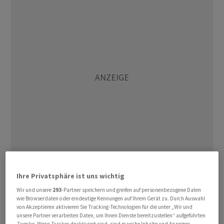
Händler sprachen von einer Stabilisierung. In der
Ihre Privatsphäre ist uns wichtig
vergangenen Woche hatten die Ölpreise Verluste von
Wir und unsere
293
-Partner speichern und greifen auf personenbezogene Daten
mehr als sieben Prozent erlitten. Dies war laut
wie Browserdaten oder eindeutige Kennungen auf Ihrem Gerät zu. Durch Auswahl
Commerzbank das grösste Wochenminus seit vier
von Akzeptieren aktivieren Sie Tracking-Technologien für die unter „Wir und
unsere Partner verarbeiten Daten, um Ihnen Dienste bereitzustellen“ aufgeführten
Monaten. Sie wurden auch durch die Hoffnung auf einen
Zwecke. Wenn Tracker deaktiviert sind, sind manche Inhalte und Anzeigen