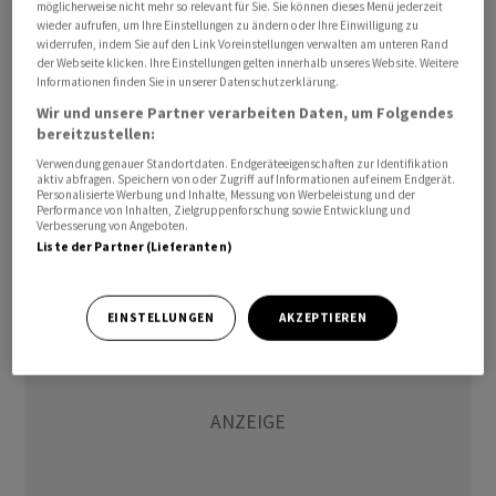
möglicherweise nicht mehr so relevant für Sie. Sie können dieses Menü jederzeit
Sorgen stellen zurzeit die Furcht vor einer spürbaren
wieder aufrufen, um Ihre Einstellungen zu ändern oder Ihre Einwilligung zu
konjunkturellen Abkühlung in den Schatten.
widerrufen, indem Sie auf den Link Voreinstellungen verwalten am unteren Rand
der Webseite klicken. Ihre Einstellungen gelten innerhalb unseres Website. Weitere
Informationen finden Sie in unserer Datenschutzerklärung.
Schwache Konjunkturdaten aus der Eurozone
Wir und unsere Partner verarbeiten Daten, um Folgendes
belasteten die Ölpreise nicht. Schliesslich schürt die
bereitzustellen:
schwache Konjunkturentwicklung auch die Erwartung,
Verwendung genauer Standortdaten. Endgeräteeigenschaften zur Identifikation
dass die Leitzinserhöhungen bald ein Ende finden
aktiv abfragen. Speichern von oder Zugriff auf Informationen auf einem Endgerät.
Personalisierte Werbung und Inhalte, Messung von Werbeleistung und der
könnten. Dies würde tendenziell die Ölpreise
Performance von Inhalten, Zielgruppenforschung sowie Entwicklung und
Verbesserung von Angeboten.
stützen./jsl//he
Liste der Partner (Lieferanten)
EINSTELLUNGEN
AKZEPTIEREN