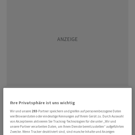
Bereits in den vergangenen Wochen haben die
Erdölpreise deutlich zugelegt. Ausschlaggebend sind
Ihre Privatsphäre ist uns wichtig
vor allem Angebotseinschränkungen durch grosse
Wir und unsere
293
-Partner speichern und greifen auf personenbezogene Daten
Förderländer, allen voran Saudi-Arabien und Russland.
wie Browserdaten oder eindeutige Kennungen auf Ihrem Gerät zu. Durch Auswahl
von Akzeptieren aktivieren Sie Tracking-Technologien für die unter „Wir und
Viele Fachleute gehen für die zweite Jahreshälfte von
unsere Partner verarbeiten Daten, um Ihnen Dienste bereitzustellen“ aufgeführten
einem unzureichenden Rohölangebot aus. Derartige
Zwecke. Wenn Tracker deaktiviert sind, sind manche Inhalte und Anzeigen