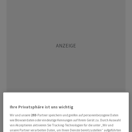
Auftrieb erhielten die Erdölpreise von Lagerdaten aus
den USA. Das American Petroleum Institute (API)
Ihre Privatsphäre ist uns wichtig
meldete am Dienstagabend einen kräftigen Rückgang
Wir und unsere
293
-Partner speichern und greifen auf personenbezogene Daten
wie Browserdaten oder eindeutige Kennungen auf Ihrem Gerät zu. Durch Auswahl
der landesweiten Ölvorräte. Am Mittwochnachmittag
von Akzeptieren aktivieren Sie Tracking-Technologien für die unter „Wir und
gibt die Regierung ihre wöchentlichen Bestandszahlen
unsere Partner verarbeiten Daten, um Ihnen Dienste bereitzustellen“ aufgeführten