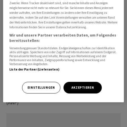
bekannt. Die Daten führen am Rohölmarkt häufig zu
Zwecke. Wenn Tracker deaktiviert sind, sind manche Inhalte und Anzeigen
möglicherweise nicht mehr so relevant für Sie. Sie können dieses Menü jederzeit
Preisausschlägen.
wieder aufrufen, um Ihre Einstellungen zu ändern oder Ihre Einwilligung zu
widerrufen, indem Sie auf den Link Voreinstellungen verwalten am unteren Rand
der Webseite klicken. Ihre Einstellungen gelten innerhalb unseres Website. Weitere
Für Auftrieb sorgt auch, dass sich die chinesische
Informationen finden Sie in unserer Datenschutzerklärung.
Regierung zunehmend gegen die heimische
Wir und unsere Partner verarbeiten Daten, um Folgendes
Konjunkturschwäche stemmt. Zurzeit werden quasi im
bereitzustellen:
Tagesrhythmus neue Hilfen verkündet. China zählt mit
Verwendung genauer Standortdaten. Endgeräteeigenschaften zur Identifikation
aktiv abfragen. Speichern von oder Zugriff auf Informationen auf einem Endgerät.
den USA zu den weltgrössten Ölverbrauchsländern.
Personalisierte Werbung und Inhalte, Messung von Werbeleistung und der
Performance von Inhalten, Zielgruppenforschung sowie Entwicklung und
Verbesserung von Angeboten.
In den Vereinigten Staaten sorgt die Erwartung für
Liste der Partner (Lieferanten)
Zuversicht, dass die US-Zentralbank Fed auf ein Ende
ihrer geldpolitischen Straffung zusteuern
EINSTELLUNGEN
AKZEPTIEREN
könnte./bgf/mis
(AWP)