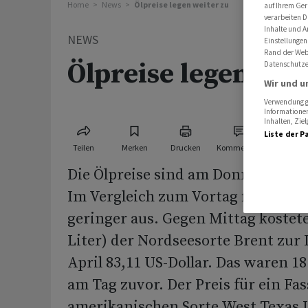
Home
News
Ölpreise legen weiter zu
auf Ihrem Ger
verarbeiten D
Inhalte und A
NEWS
Einstellungen
Rand der Webs
Ölpreise legen wei
Datenschutze
Wir und u
Verwendung ge
Informationen
Inhalten, Zi
Liste der P
Teilen
Merken
Drucken
Kommentare
Die Ölpreise sind am Donnerstag w
Im Vergleich zum Vortag fielen die
geringer aus. Gegen Mittag kostete
Liter) der Nordseesorte Brent zur
April 83,11 US-Dollar. Das waren 1
am Tag zuvor. Der Preis für ein Fas
amerikanischen Sorte West Texas 