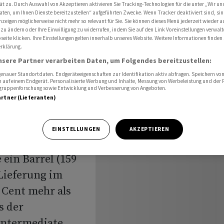
ät zu. Durch Auswahl von Akzeptieren aktivieren Sie Tracking-Technologien für die unter „Wir un
aten, um Ihnen Dienste bereitzustellen“ aufgeführten Zwecke. Wenn Tracker deaktiviert sind, s
nzeigen möglicherweise nicht mehr so relevant für Sie. Sie können dieses Menü jederzeit wieder a
 zu ändern oder Ihre Einwilligung zu widerrufen, indem Sie auf den Link Voreinstellungen verwal
eite klicken. Ihre Einstellungen gelten innerhalb unseres Website. Weitere Informationen finden 
ter zu
rklärung.
nsere Partner verarbeiten Daten, um Folgendes bereitzustellen:
nauer Standortdaten. Endgeräteeigenschaften zur Identifikation aktiv abfragen. Speichern von 
 auf einem Endgerät. Personalisierte Werbung und Inhalte, Messung von Werbeleistung und der
elgruppenforschung sowie Entwicklung und Verbesserung von Angeboten.
artner (Lieferanten)
eiter gestiegen.
EINSTELLUNGEN
AKZEPTIEREN
 Aufschläge aber
 ein Barrel (159
 Lieferung im
8 Cent mehr als
s der
Intermediate