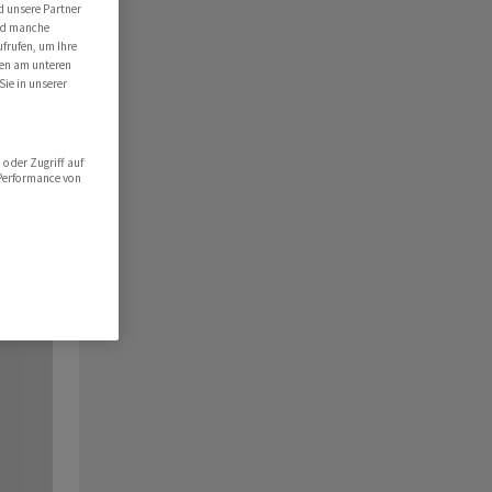
d unsere Partner
ind manche
ufrufen, um Ihre
ten am unteren
Sie in unserer
oder Zugriff auf
 Performance von