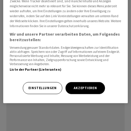
Zwecke. Wenn Tracker deaktiviert sind, sind manche Inhalte und Anzeigen
Rohöltransports über den wichtigen Seeweg
möglicherweise nicht mehr so relevant für Sie. Sie können dieses Menü jederzeit
untermauert. Viele Transportunternehmen meiden
wieder aufrufen, um Ihre Einstellungen zu ändern oder Ihre Einwilligung zu
widerrufen, indem Sie auf den Link Voreinstellungen verwalten am unteren Rand
deshalb seit längerem die bedeutende Route.
der Webseite klicken. Ihre Einstellungen gelten innerhalb unseres Website. Weitere
Informationen finden Sie in unserer Datenschutzerklärung.
Ungeachtet der jüngsten Aufschläge bewegen sich die
Wir und unsere Partner verarbeiten Daten, um Folgendes
bereitzustellen:
Ölpreise seit Wochen in einer engen Handelsspanne.
Entscheidende Impulse waren zuletzt Mangelware.
Verwendung genauer Standortdaten. Endgeräteeigenschaften zur Identifikation
aktiv abfragen. Speichern von oder Zugriff auf Informationen auf einem Endgerät.
Einem knappen Angebot seitens grosser Förderländer
Personalisierte Werbung und Inhalte, Messung von Werbeleistung und der
Performance von Inhalten, Zielgruppenforschung sowie Entwicklung und
steht eine konjunkturbedingt zurückhaltende
Verbesserung von Angeboten.
Nachfrage gegenüber, die zuletzt aber etwas
Liste der Partner (Lieferanten)
anzog./bgf/jha/
EINSTELLUNGEN
AKZEPTIEREN
(AWP)