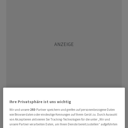
Europäisches Erdöl kostet derzeit so viel wie letztmalig
Ihre Privatsphäre ist uns wichtig
Anfang Mai. Ein Grund für die Preissteigerungen sind die
Wir und unsere
293
-Partner speichern und greifen auf personenbezogene Daten
anhaltenden Spannungen im Nahen Osten wegen des
wie Browserdaten oder eindeutige Kennungen auf Ihrem Gerät zu. Durch Auswahl
Gaza-Kriegs. Im Roten Meer ist unlängst ein weiteres
von Akzeptieren aktivieren Sie Tracking-Technologien für die unter „Wir und
Schiff angegriffen worden, was das hohe Risiko des
unsere Partner verarbeiten Daten, um Ihnen Dienste bereitzustellen“ aufgeführten