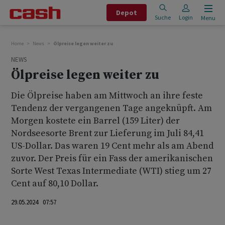
Depot
Suche
Login
Menu
Home
News
Ölpreise legen weiter zu
NEWS
Ölpreise legen weiter zu
Die Ölpreise haben am Mittwoch an ihre feste
Tendenz der vergangenen Tage angeknüpft. Am
Morgen kostete ein Barrel (159 Liter) der
Nordseesorte Brent zur Lieferung im Juli 84,41
US-Dollar. Das waren 19 Cent mehr als am Abend
zuvor. Der Preis für ein Fass der amerikanischen
Sorte West Texas Intermediate (WTI) stieg um 27
Cent auf 80,10 Dollar.
29.05.2024 07:57