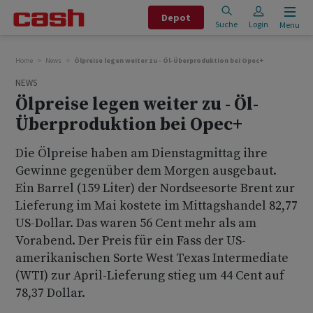
Depot
Suche
Login
Menu
Home
News
Ölpreise legen weiter zu - Öl-Überproduktion bei Opec+
NEWS
Ölpreise legen weiter zu - Öl-
Überproduktion bei Opec+
Die Ölpreise haben am Dienstagmittag ihre
Gewinne gegenüber dem Morgen ausgebaut.
Ein Barrel (159 Liter) der Nordseesorte Brent zur
Lieferung im Mai kostete im Mittagshandel 82,77
US-Dollar. Das waren 56 Cent mehr als am
Vorabend. Der Preis für ein Fass der US-
amerikanischen Sorte West Texas Intermediate
(WTI) zur April-Lieferung stieg um 44 Cent auf
78,37 Dollar.