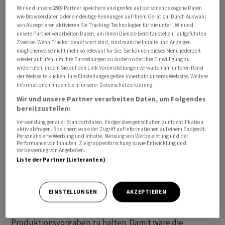
gegenläufiger Marktkräfte: Nach unten hin werden die
Wir und unsere
293
-Partner speichern und greifen auf personenbezogene Daten
wie Browserdaten oder eindeutige Kennungen auf Ihrem Gerät zu. Durch Auswahl
Preise durch das knappe Angebot des grossen
von Akzeptieren aktivieren Sie Tracking-Technologien für die unter „Wir und
Förderverbunds Opec+ begrenzt. Gegen stärkere
unsere Partner verarbeiten Daten, um Ihnen Dienste bereitzustellen“ aufgeführten
Zwecke. Wenn Tracker deaktiviert sind, sind manche Inhalte und Anzeigen
Preissteigerungen sprechen das steigende Ölangebot
möglicherweise nicht mehr so relevant für Sie. Sie können dieses Menü jederzeit
aus Ländern wie den USA und die vielerorts
wieder aufrufen, um Ihre Einstellungen zu ändern oder Ihre Einwilligung zu
widerrufen, indem Sie auf den Link Voreinstellungen verwalten am unteren Rand
schwächelnde Nachfrage.
der Webseite klicken. Ihre Einstellungen gelten innerhalb unseres Website. Weitere
Informationen finden Sie in unserer Datenschutzerklärung.
Auch die verstärkten Spannungen im Roten Meer lassen
Wir und unsere Partner verarbeiten Daten, um Folgendes
die Ölpreise kaum zulegen, obwohl die vom Iran
bereitzustellen:
unterstützte Huthi-Miliz jüngst den grössten Angriff
Verwendung genauer Standortdaten. Endgeräteeigenschaften zur Identifikation
aktiv abfragen. Speichern von oder Zugriff auf Informationen auf einem Endgerät.
seit Beginn des Konflikts im November durchführte. Die
Personalisierte Werbung und Inhalte, Messung von Werbeleistung und der
Performance von Inhalten, Zielgruppenforschung sowie Entwicklung und
anhaltende Überproduktion von Öl im Irak und in
Verbesserung von Angeboten.
Kasachstan sorgt unterdessen für Unmut unter den
Liste der Partner (Lieferanten)
Mitgliedstaaten der OPEC+. «Der Druck auf beide
Länder dürfte zunehmen. Denn eine fortgesetzte
EINSTELLUNGEN
AKZEPTIEREN
Überschreitung der Zielvorgabe könnte die Bereitschaft
der anderen Länder schmälern, sich an die vereinbarten
Produktionsvorgaben zu halten. Damit wäre die