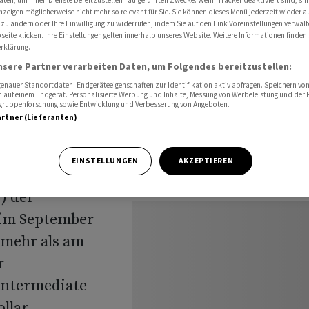
aten, um Ihnen Dienste bereitzustellen“ aufgeführten Zwecke. Wenn Tracker deaktiviert sind, s
nzeigen möglicherweise nicht mehr so relevant für Sie. Sie können dieses Menü jederzeit wieder a
 zu ändern oder Ihre Einwilligung zu widerrufen, indem Sie auf den Link Voreinstellungen verwal
eite klicken. Ihre Einstellungen gelten innerhalb unseres Website. Weitere Informationen finden 
rklärung.
nsere Partner verarbeiten Daten, um Folgendes bereitzustellen:
nauer Standortdaten. Endgeräteeigenschaften zur Identifikation aktiv abfragen. Speichern von 
 auf einem Endgerät. Personalisierte Werbung und Inhalte, Messung von Werbeleistung und der
elgruppenforschung sowie Entwicklung und Verbesserung von Angeboten.
artner (Lieferanten)
EINSTELLUNGEN
AKZEPTIEREN
s gestiegen. Am
) der
 im September
 mehr als am
r
Intermediate
llar.