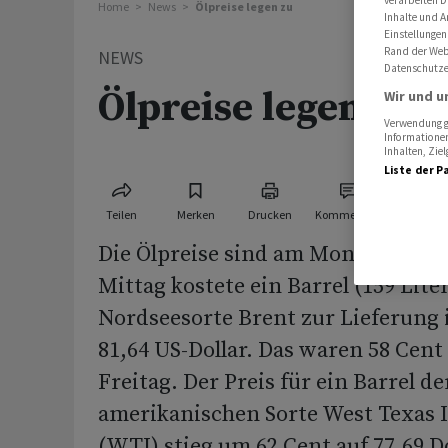
verarbeiten D
Home
News
Ölpreise legen zu
Inhalte und A
Einstellungen
Rand der Webs
NEWS
Datenschutze
Ölpreise legen zu
Wir und u
Verwendung ge
Informationen
Inhalten, Zi
Liste der P
Teilen
Merken
Drucken
Kommentare
Die Ölpreise sind am Montag etwa
Mittag kostete ein Barrel (159 Liter
Nordseesorte Brent zur Lieferung
81,64 US-Dollar. Das waren 58 Cent
Freitag. Der Preis für ein Barrel de
amerikanischen Sorte West Texas 
(WTI) stieg um 62 Cent auf 77,69 Do