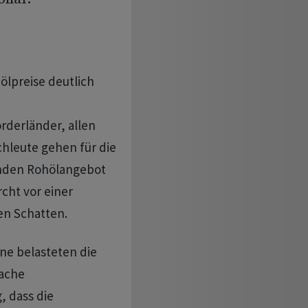
lpreise deutlich
derländer, allen
chleute gehen für die
enden Rohölangebot
rcht vor einer
en Schatten.
ne belasteten die
wache
, dass die