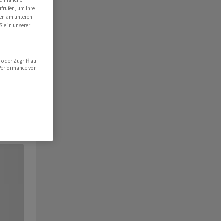
ind manche
ufrufen, um Ihre
ten am unteren
Sie in unserer
oder Zugriff auf
 Performance von