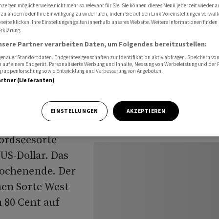
nzeigen möglicherweise nicht mehr so relevant für Sie. Sie können dieses Menü jederzeit wieder a
 zu ändern oder Ihre Einwilligung zu widerrufen, indem Sie auf den Link Voreinstellungen verwal
eite klicken. Ihre Einstellungen gelten innerhalb unseres Website. Weitere Informationen finden 
rklärung.
nsere Partner verarbeiten Daten, um Folgendes bereitzustellen:
nauer Standortdaten. Endgeräteeigenschaften zur Identifikation aktiv abfragen. Speichern von 
 auf einem Endgerät. Personalisierte Werbung und Inhalte, Messung von Werbeleistung und der
elgruppenforschung sowie Entwicklung und Verbesserung von Angeboten.
artner (Lieferanten)
EINSTELLUNGEN
AKZEPTIEREN
legt. Zuletzt
Nordseesorte
US-Dollar. Das
Wochenende. Der
hen Sorte West
 80 Cent auf