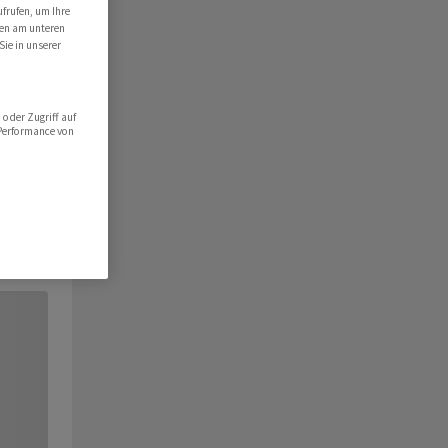
ufrufen, um Ihre
ten am unteren
Sie in unserer
oder Zugriff auf
 Performance von