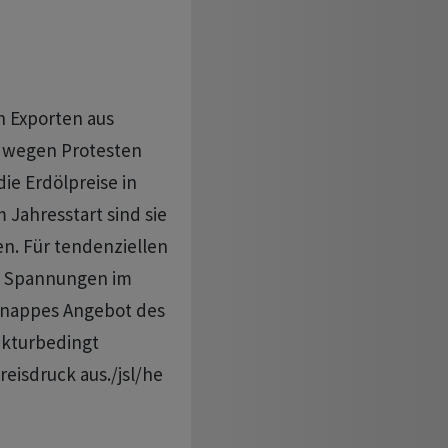
n Exporten aus
e wegen Protesten
ie Erdölpreise in
Jahresstart sind sie
en. Für tendenziellen
ie Spannungen im
knappes Angebot des
nkturbedingt
isdruck aus./jsl/he