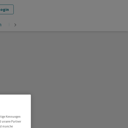
Login
n
Krypto
utige Kennungen
d unsere Partner
ind manche