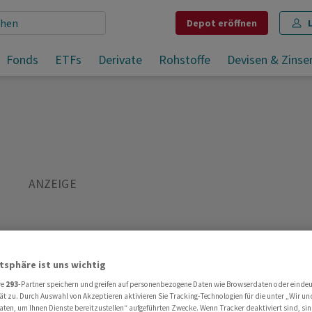
Depot
eröffnen
Fonds
ETFs
Derivate
Rohstoffe
Devisen & Zinse
Teilen
Merken
Drucken
Kommentare
atsphäre ist uns wichtig
re
293
-Partner speichern und greifen auf personenbezogene Daten wie Browserdaten oder einde
ät zu. Durch Auswahl von Akzeptieren aktivieren Sie Tracking-Technologien für die unter „Wir un
aten, um Ihnen Dienste bereitzustellen“ aufgeführten Zwecke. Wenn Tracker deaktiviert sind, s