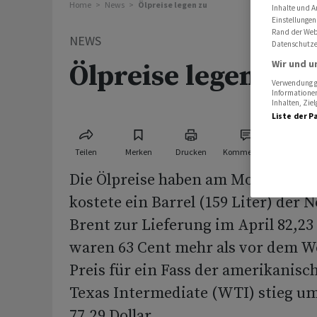
Home
News
Ölpreise legen zu
Inhalte und A
Einstellungen
Rand der Webs
NEWS
Datenschutze
Wir und u
Ölpreise legen zu
Verwendung ge
Informationen
Inhalten, Zi
Liste der P
Teilen
Merken
Drucken
Kommentare
Die Ölpreise haben am Montag zuge
kostete ein Barrel (159 Liter) der 
Brent zur Lieferung im April 82,23 
waren 63 Cent mehr als vor dem 
Preis für ein Fass der amerikanisc
Texas Intermediate (WTI) stieg um
77,29 Dollar.