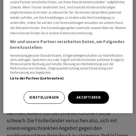
unsere Partner verarbeiten Daten, um Ihnen Dienste bereitzustellen“ aufgeführten
zu kürzen. Bisher hatte die Kürzung nur für Juli
Zwecke. Wenn Tracker deaktiviert sind, sind manche Inhalte und Anzeigen
möglicherweise nicht mehr so relevant für Sie. Sie können dieses Menü jederzeit
gegolten, allerdings von Beginn an mit der
wieder aufrufen, um Ihre Einstellungen zu ändern oder Ihre Einwilligung zu
ausdrücklichen Option auf eine Verlängerung. Russland
widerrufen, indem Sie auf den Link Voreinstellungen verwalten am unteren Rand
der Webseite klicken. Ihre Einstellungen gelten innerhalb unseres Website. Weitere
verkündete, seine Ölausfuhr im August um 500 000
Informationen finden Sie in unserer Datenschutzerklärung.
Barrel je Tag zu verringern. Die beiden Länder führen
Wir und unsere Partner verarbeiten Daten, um Folgendes
den grossen Ölverbund Opec+ an, dem mehr als zwanzig
bereitzustellen:
Förderstaaten angehören.
Verwendung genauer Standortdaten. Endgeräteeigenschaften zur Identifikation
aktiv abfragen. Speichern von oder Zugriff auf Informationen auf einem Endgerät.
Personalisierte Werbung und Inhalte, Messung von Werbeleistung und der
Die Schritte passen zur allgemeinen Lage am Ölmarkt:
Performance von Inhalten, Zielgruppenforschung sowie Entwicklung und
Verbesserung von Angeboten.
Dort lasten seit einiger Zeit Konjunktursorgen auf den
Liste der Partner (Lieferanten)
Preisen. In den USA und vielen anderen Ländern haben
die Notenbanken ihre Zinsen zur Inflationsbekämpfung
kräftig angehoben, was auch die Energienachfrage
EINSTELLUNGEN
AKZEPTIEREN
dämpft. In China verläuft die konjunkturelle Erholung
nach der Abkehr von der strikten Corona-Politik
schwach. Die Förderländer versuchen also, sich mit
einem eingeschränkten Angebot gegen den
nachfrageseitigen Preisdruck zu stemmen./bgf/jsl/men