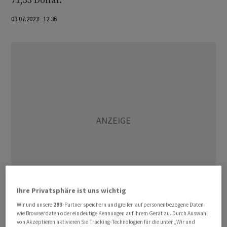
71,33 Dollar.
03.07.2023 12:36
Ihre Privatsphäre ist uns wichtig
Wir und unsere
293
-Partner speichern und greifen auf personenbezogene Daten
Saudi-Arabien kündigte zu Wochenbeginn an, seine
wie Browserdaten oder eindeutige Kennungen auf Ihrem Gerät zu. Durch Auswahl
von Akzeptieren aktivieren Sie Tracking-Technologien für die unter „Wir und
Förderung auch im August um eine Million Barrel je Tag