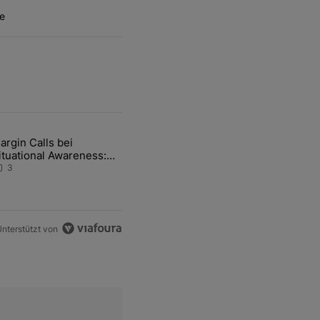
e
ten Artikel der letzten 7 days.
argin Calls bei
hfrage der Zentralbanken könnte Goldpreis weiter belasten" mit 5 ko
ikel mit dem Titel "Margin Calls bei Situational Awareness: Alles übe
ituational Awareness:
lles über den Retter-
3
eal
nterstützt von