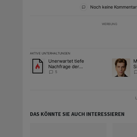
Alle Kommentare
Noch keine Kommentar
WERBUNG
AKTIVE UNTERHALTUNGEN
Das Folgende ist eine Liste der am meisten kommentier
Unerwartet tiefe
M
Ein Trendartikel mit dem Titel "Unerwartet tiefe Nac
Ein Trendart
Nachfrage der
S
Zentralbanken könnte
A
5
Goldpreis weiter belasten
D
U
DAS KÖNNTE SIE AUCH INTERESSIEREN