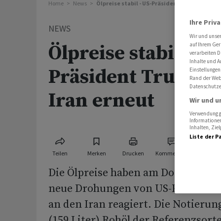
Home
News
Ölpreise stabil - US-Präsident Trump droht 
Ihre Priv
NEWS
Wir und unse
Ölpreise stabil - US
auf Ihrem Ger
verarbeiten D
Inhalte und A
Präsident Trump 
Einstellungen
Rand der Webs
Datenschutze
Iran erneut
Wir und u
Verwendung ge
Informationen
Inhalten, Zi
Liste der P
Teilen
Merken
Drucken
Kommentare
Die Ölpreise haben am Donnerstag 
neue Drohungen von US-Präsiden
an den Iran reagiert. Die Notierung
(159 Liter) Rohöl der Referenzsort