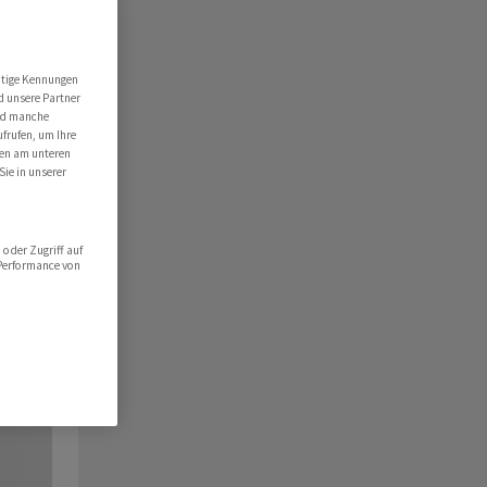
utige Kennungen
d unsere Partner
ind manche
ufrufen, um Ihre
ten am unteren
Sie in unserer
oder Zugriff auf
 Performance von