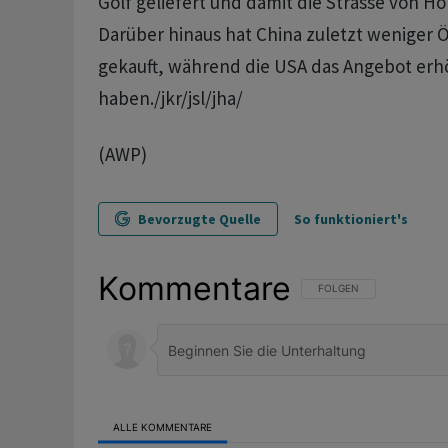
Golf geliefert und damit die Strasse von 
Darüber hinaus hat China zuletzt weniger 
gekauft, während die USA das Angebot erh
haben./jkr/jsl/jha/
(AWP)
Bevorzugte Quelle
So funktioniert's
Kommentare
FOLGE DIESER UNTERHAL
FOLGEN
ALLE KOMMENTARE