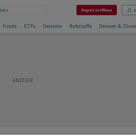
Depot
eröffnen
Ölpreise stabil - US-Präsident Trump droht dem Iran erneut
Fonds
ETFs
Derivate
Rohstoffe
Devisen & Zinse
Teilen
Merken
Drucken
Kommentare