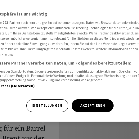
dem Iran erneut
atsphäre ist uns wichtig
re
293
-Partner speichern und greifen auf personenbezogene Daten wie Browserdaten oder einde
-
ät zu. Durch Auswahl von Akzeptieren aktivieren Sie Tracking-Technologien für die unter „Wir un
aten, um Ihnen Dienste bereitzustellen“ aufgeführten Zwecke. Wenn Tracker deaktiviert sind, s
nzeigen möglicherweise nicht mehr so relevant für Sie. Sie können dieses Menü jederzeit wieder a
droht dem
 zu ändern oder Ihre Einwilligung zu widerrufen, indem Sie auf den Link Voreinstellungen verwal
eite klicken. Ihre Einstellungen gelten innerhalb unseres Website. Weitere Informationen finden 
rklärung.
nsere Partner verarbeiten Daten, um Folgendes bereitzustellen:
nauer Standortdaten. Endgeräteeigenschaften zur Identifikation aktiv abfragen. Speichern von 
 auf einem Endgerät. Personalisierte Werbung und Inhalte, Messung von Werbeleistung und der
elgruppenforschung sowie Entwicklung und Verbesserung von Angeboten.
artner (Lieferanten)
EINSTELLUNGEN
AKZEPTIEREN
nur kurz auf
t Donald Trump
 für ein Barrel
e Brent aus der