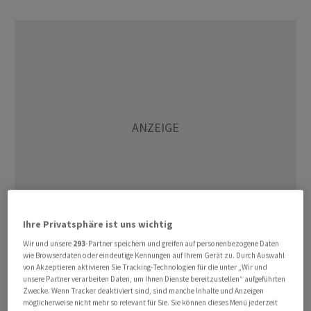
Ihre Privatsphäre ist uns wichtig
Wir und unsere
293
-Partner speichern und greifen auf personenbezogene Daten
In den vergangenen Wochen haben die Erdölpreise
wie Browserdaten oder eindeutige Kennungen auf Ihrem Gerät zu. Durch Auswahl
von Akzeptieren aktivieren Sie Tracking-Technologien für die unter „Wir und
deutlich zugelegt. Ausschlaggebend sind vor allem
unsere Partner verarbeiten Daten, um Ihnen Dienste bereitzustellen“ aufgeführten
Angebotseinschränkungen durch grosse Förderländer,
Zwecke. Wenn Tracker deaktiviert sind, sind manche Inhalte und Anzeigen
möglicherweise nicht mehr so relevant für Sie. Sie können dieses Menü jederzeit
allen voran Saudi-Arabien und Russland. Viele Fachleute