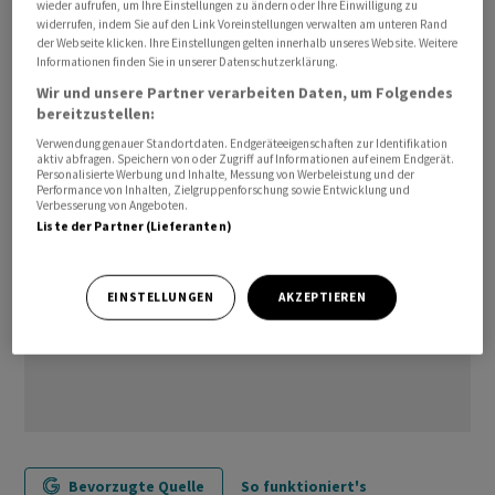
wieder aufrufen, um Ihre Einstellungen zu ändern oder Ihre Einwilligung zu
gehen für die zweite Jahreshälfte von einem
widerrufen, indem Sie auf den Link Voreinstellungen verwalten am unteren Rand
der Webseite klicken. Ihre Einstellungen gelten innerhalb unseres Website. Weitere
unzureichenden Rohölangebot aus. Derartige Sorgen
Informationen finden Sie in unserer Datenschutzerklärung.
stellen zurzeit die Furcht vor einer spürbaren
Wir und unsere Partner verarbeiten Daten, um Folgendes
konjunkturellen Abkühlung in den Schatten./bgf/mis
bereitzustellen:
Verwendung genauer Standortdaten. Endgeräteeigenschaften zur Identifikation
aktiv abfragen. Speichern von oder Zugriff auf Informationen auf einem Endgerät.
Personalisierte Werbung und Inhalte, Messung von Werbeleistung und der
Performance von Inhalten, Zielgruppenforschung sowie Entwicklung und
Verbesserung von Angeboten.
Liste der Partner (Lieferanten)
EINSTELLUNGEN
AKZEPTIEREN
Bevorzugte Quelle
So funktioniert's