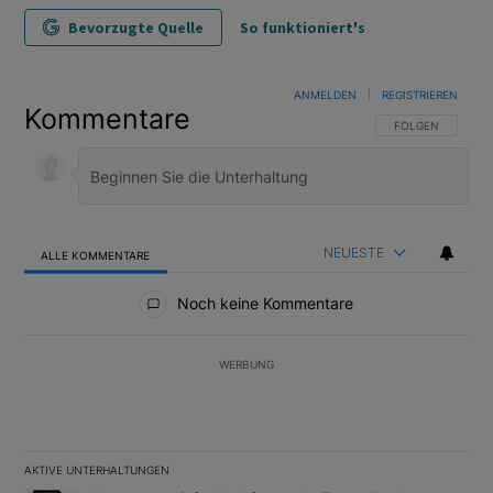
Bevorzugte Quelle
So funktioniert's
ANMELDEN
|
REGISTRIEREN
Kommentare
FOLGE DIESER U
FOLGEN
NEUESTE
ALLE KOMMENTARE
Alle Kommentare
Noch keine Kommentare
WERBUNG
AKTIVE UNTERHALTUNGEN
Das Folgende ist eine Liste der am meisten kommentierten Artikel