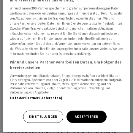
Drohnen gesteuert wurden. Zudem seien vier Drohnen
Wir und unsere
293
-Partner speichern und greifen auf personenbezogene Daten
abgeschossen worden, die eine Bedrohung für die USA
wie Browserdaten oder eindeutige Kennungen auf Ihrem Gerät zu. Durch Auswahl
von Akzeptieren aktivieren Sie Tracking-Technologien für die unter „Wir und
darstellten, teilte ein US-Beamter mit. Aus Sicht des
unsere Partner verarbeiten Daten, um Ihnen Dienste bereitzustellen“ aufgeführten
US-Präsidenten ist der Verhandlungsstand zu einem
Zwecke. Wenn Tracker deaktiviert sind, sind manche Inhalte und Anzeigen
möglicherweise nicht mehr so relevant für Sie. Sie können dieses Menü jederzeit
möglichen Ende des Iran-Kriegs noch nicht
wieder aufrufen, um Ihre Einstellungen zu ändern oder Ihre Einwilligung zu
zufriedenstellend. Donald Trump erneuerte die
widerrufen, indem Sie auf den Link Voreinstellungen verwalten am unteren Rand
der Webseite klicken. Ihre Einstellungen gelten innerhalb unseres Website. Weitere
Drohung, dass man entweder eine Vereinbarung
Informationen finden Sie in unserer Datenschutzerklärung.
abschliessen oder weiter kämpfen werde - er sprach
Wir und unsere Partner verarbeiten Daten, um Folgendes
davon, dann «die Sache zu Ende» zu bringen.
bereitzustellen:
Verwendung genauer Standortdaten. Endgeräteeigenschaften zur Identifikation
Die faktische Blockade der Strasse von Hormus
aktiv abfragen. Speichern von oder Zugriff auf Informationen auf einem Endgerät.
Personalisierte Werbung und Inhalte, Messung von Werbeleistung und der
belastet die Weltwirtschaft massiv - und ist für den Iran
Performance von Inhalten, Zielgruppenforschung sowie Entwicklung und
Verbesserung von Angeboten.
das Druckmittel schlechthin in den Verhandlungen.
Liste der Partner (Lieferanten)
Trotz der jüngsten Preisreaktion steuert Rohöl weiter
auf den zweiten Wochenverlust in Folge zu. Laut Chris
Weston, Forschungsleiter bei Pepperstone in
EINSTELLUNGEN
AKZEPTIEREN
Melbourne, wird an den Märkten weiterhin mit einem
Abkommen gerechnet. Dort herrsche die Sichtweise,