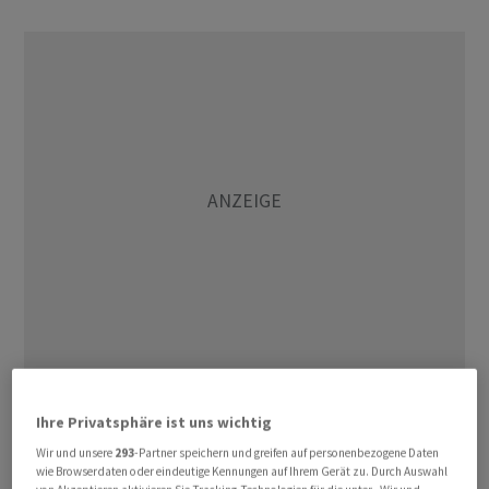
Zu Wochenbeginn hatten die beiden Ölgiganten Saudi-
Ihre Privatsphäre ist uns wichtig
Arabien und Russland weitere Schritte zur
Stabilisierung der fragilen Erdölpreise verkündet.
Wir und unsere
293
-Partner speichern und greifen auf personenbezogene Daten
wie Browserdaten oder eindeutige Kennungen auf Ihrem Gerät zu. Durch Auswahl
Saudi-Arabien will seine Förderung auch im August, um