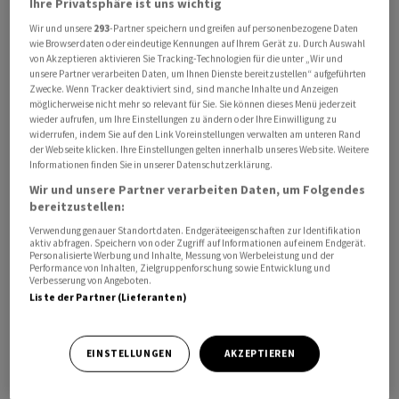
Ihre Privatsphäre ist uns wichtig
Im zähen Ringen über eine Vereinbarung zum Ende des
Wir und unsere
293
-Partner speichern und greifen auf personenbezogene Daten
Iran-Kriegs erweist sich eine Waffenruhe zwischen den
wie Browserdaten oder eindeutige Kennungen auf Ihrem Gerät zu. Durch Auswahl
von Akzeptieren aktivieren Sie Tracking-Technologien für die unter „Wir und
USA und dem Iran weiter als brüchig. Zuletzt haben
unsere Partner verarbeiten Daten, um Ihnen Dienste bereitzustellen“ aufgeführten
Irans Streitkräfte nach eigenen Angaben als Reaktion
Zwecke. Wenn Tracker deaktiviert sind, sind manche Inhalte und Anzeigen
möglicherweise nicht mehr so relevant für Sie. Sie können dieses Menü jederzeit
auf US-Angriffe im Süden des Landes Ziele in den
wieder aufrufen, um Ihre Einstellungen zu ändern oder Ihre Einwilligung zu
Golfstaaten Bahrain und Kuwait angegriffen.
widerrufen, indem Sie auf den Link Voreinstellungen verwalten am unteren Rand
der Webseite klicken. Ihre Einstellungen gelten innerhalb unseres Website. Weitere
Informationen finden Sie in unserer Datenschutzerklärung.
Zuvor hatte das US-Militär iranische Behauptung
Wir und unsere Partner verarbeiten Daten, um Folgendes
zurückgewiesen, die Strasse von Hormus sei vollständig
bereitzustellen:
gesperrt. Vielmehr wurde deutlich gemacht, dass
Verwendung genauer Standortdaten. Endgeräteeigenschaften zur Identifikation
Schiffe die für den Ölhandel aus den Fördergebieten am
aktiv abfragen. Speichern von oder Zugriff auf Informationen auf einem Endgerät.
Personalisierte Werbung und Inhalte, Messung von Werbeleistung und der
Persischen Golf wichtige Wasserstrasse weiterhin
Performance von Inhalten, Zielgruppenforschung sowie Entwicklung und
Verbesserung von Angeboten.
passieren können.
Liste der Partner (Lieferanten)
Nach Einschätzung von Experten des
Beratungsunternehmens Rystad Energy werden die
EINSTELLUNGEN
AKZEPTIEREN
kommenden Tage entscheidend dafür sein, ob sich die
Diplomatie wieder durchsetzen kann oder ob die