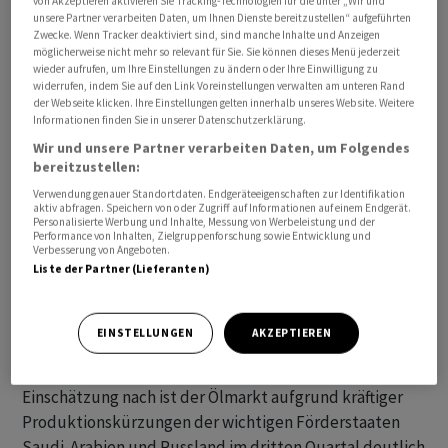
von Akzeptieren aktivieren Sie Tracking-Technologien für die unter „Wir und
unsere Partner verarbeiten Daten, um Ihnen Dienste bereitzustellen“ aufgeführten
Der Ölmarkt steuert auf die erste Woche mit
Zwecke. Wenn Tracker deaktiviert sind, sind manche Inhalte und Anzeigen
Preisrückgängen zu, nachdem die Notierungen zuvor
möglicherweise nicht mehr so relevant für Sie. Sie können dieses Menü jederzeit
seit Anfang Juli tendenziell gestiegen waren. Vor allem
wieder aufrufen, um Ihre Einstellungen zu ändern oder Ihre Einwilligung zu
widerrufen, indem Sie auf den Link Voreinstellungen verwalten am unteren Rand
die Sorge vor einer weiter schwachen konjunkturellen
der Webseite klicken. Ihre Einstellungen gelten innerhalb unseres Website. Weitere
Entwicklung in China hatte die Ölpreise zuletzt
Informationen finden Sie in unserer Datenschutzerklärung.
belastet. In den vergangenen Tagen waren mehrfach
Wir und unsere Partner verarbeiten Daten, um Folgendes
bereitzustellen:
enttäuschende Wirtschaftsdaten aus der zweitgrössten
Volkswirtschaft der Welt gemeldet worden. Unter
Verwendung genauer Standortdaten. Endgeräteeigenschaften zur Identifikation
aktiv abfragen. Speichern von oder Zugriff auf Informationen auf einem Endgerät.
anderem beunruhigt der angeschlagene
Personalisierte Werbung und Inhalte, Messung von Werbeleistung und der
Performance von Inhalten, Zielgruppenforschung sowie Entwicklung und
Immobilienmarkt in China die Anleger an den
Verbesserung von Angeboten.
Finanzmärkten.
Liste der Partner (Lieferanten)
"Wir denken allerdings nicht, dass die Ölpreise nun
EINSTELLUNGEN
AKZEPTIEREN
nachhaltig auf dem Rückzug sind", kommentierten
Rohstoffexperten der Commerzbank. Ihrer
Einschätzung nach ist der Ölmarkt aufgrund kräftiger
Produktionskürzungen der wichtigen Förderstaaten
Saudi-Arabien und Russland im dritten Quartal deutlich