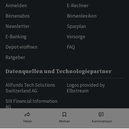
Anmelden
E-Rechner
Börsenabos
Börsenlexikon
Newsletter
Sparplan
E-Banking
Vorsorge
Depot eröffnen
FAQ
Ratgeber
Datenquellen und Technologiepartner
Allfunds Tech Solutions
Logos provided by
Switzerland AG
Elbstream
SIX Financial Information
AG
Teilen
Merken
Kommentare
Ringier AG | Ringier Medien Schweiz