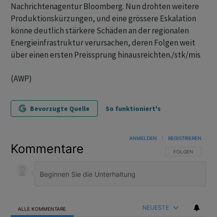
Nachrichtenagentur Bloomberg. Nun drohten weitere
Produktionskürzungen, und eine grössere Eskalation
könne deutlich stärkere Schäden an der regionalen
Energieinfrastruktur verursachen, deren Folgen weit
über einen ersten Preissprung hinausreichten./stk/mis
(AWP)
Bevorzugte Quelle
So funktioniert's
ANMELDEN
|
REGISTRIEREN
Kommentare
FOLGE DIESER U
FOLGEN
NEUESTE
ALLE KOMMENTARE