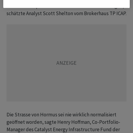
könnte der Ölpreis um weitere zehn US-Dollar steigen,
schätzte Analyst Scott Shelton vom Brokerhaus TP ICAP.
Die Strasse von Hormus sei nie wirklich normalisiert
geöffnet worden, sagte Henry Hoffman, Co-Portfolio-
Manager des Catalyst Energy Infrastructure Fund der