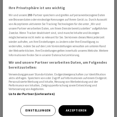
von Hormus in zweiter Nacht in Folge Ziele in der
Ihre Privatsphäre ist uns wichtig
Islamischen Republik bombardiert. Irans
Wir und unsere
293
-Partner speichern und greifen auf personenbezogene Daten
Revolutionsgarden griffen nach eigenen Angaben im
wie Browserdaten oder eindeutige Kennungen auf Ihrem Gerät zu. Durch Auswahl
Gegenzug erneut US-Stützpunkte in den beiden mit
von Akzeptieren aktivieren Sie Tracking-Technologien für die unter „Wir und
unsere Partner verarbeiten Daten, um Ihnen Dienste bereitzustellen“ aufgeführten
Washington verbündeten Golfstaaten Kuwait und
Zwecke. Wenn Tracker deaktiviert sind, sind manche Inhalte und Anzeigen
Bahrain an. US-Präsident Donald Trump drohte dem
möglicherweise nicht mehr so relevant für Sie. Sie können dieses Menü jederzeit
wieder aufrufen, um Ihre Einstellungen zu ändern oder Ihre Einwilligung zu
Iran noch heftigere Angriffe an. Die US-Attacken seien
widerrufen, indem Sie auf den Link Voreinstellungen verwalten am unteren Rand
Vergeltungsmassnahmen für vom Iran beschossene
der Webseite klicken. Ihre Einstellungen gelten innerhalb unseres Website. Weitere
Informationen finden Sie in unserer Datenschutzerklärung.
Schiffe, schrieb er auf der Plattform Truth Social.
Wir und unsere Partner verarbeiten Daten, um Folgendes
bereitzustellen:
Die erneute Eskalation im Nahost-Konflikt hat den
Verwendung genauer Standortdaten. Endgeräteeigenschaften zur Identifikation
globalen Energiemarkt in dieser Woche aufgeschreckt.
aktiv abfragen. Speichern von oder Zugriff auf Informationen auf einem Endgerät.
Personalisierte Werbung und Inhalte, Messung von Werbeleistung und der
Im Zentrum der Spannungen steht die Strasse von
Performance von Inhalten, Zielgruppenforschung sowie Entwicklung und
Hormus, die die Öl- und Gas-Produzenten am
Verbesserung von Angeboten.
Liste der Partner (Lieferanten)
Persischen Golf mit den Weltmärkten verbindet. Die
USA hatten Angriffe gestartet, nachdem mehrere
Handelsschiffe attackiert worden waren. Sollten die
EINSTELLUNGEN
AKZEPTIEREN
Meeresstrasse erneut vollständig geschlossen werden,