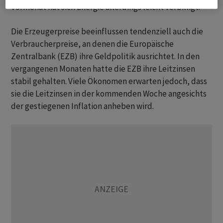
Vormonat hat sich Energie allerdings leicht verbilligt.
Die Erzeugerpreise beeinflussen tendenziell auch die
Verbraucherpreise, an denen die Europäische
Zentralbank (EZB) ihre Geldpolitik ausrichtet. In den
vergangenen Monaten hatte die EZB ihre Leitzinsen
stabil gehalten. Viele Ökonomen erwarten jedoch, dass
sie die Leitzinsen in der kommenden Woche angesichts
der gestiegenen Inflation anheben wird.