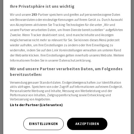
Ihre Privatsphäre ist uns wichtig
Wir und unsere
293
-Partner speichern und greifen auf personenbezogene Daten
wie Browserdaten oder eindeutige Kennungen auf Ihrem Gerät zu. Durch Auswahl
von Akzeptieren aktivieren Sie Tracking-Technologien für die unter „Wir und
unsere Partner verarbeiten Daten, um Ihnen Dienste bereitzustellen“ aufgeführten
Im April legten sie im Vergleich zum entsprechenden
Zwecke. Wenn Tracker deaktiviert sind, sind manche Inhalte und Anzeigen
möglicherweise nicht mehr so relevant für Sie. Sie können dieses Menü jederzeit
Vorjahresmonat um 4,9 Prozent zu, wie das Statistikamt
wieder aufrufen, um Ihre Einstellungen zu ändern oder Ihre Einwilligung zu
Eurostat am Mittwoch in Luxemburg mitteilte.
widerrufen, indem Sie auf den Link Voreinstellungen verwalten am unteren Rand
Volkswirte hatten im Schnitt damit gerechnet. Bereits
der Webseite klicken. Ihre Einstellungen gelten innerhalb unseres Website. Weitere
Informationen finden Sie in unserer Datenschutzerklärung.
im März hatte es einen Preisschub gegeben, nachdem
Wir und unsere Partner verarbeiten Daten, um Folgendes
die Erzeugerpreise in den sieben Monaten zuvor jeweils
bereitzustellen:
gefallen waren. Im Vergleich zum Vormonat stiegen die
Verwendung genauer Standortdaten. Endgeräteeigenschaften zur Identifikation
Erzeugerpreise im April um 0,6 Prozent. Das hatten
aktiv abfragen. Speichern von oder Zugriff auf Informationen auf einem Endgerät.
Personalisierte Werbung und Inhalte, Messung von Werbeleistung und der
Volkswirte ebenfalls erwartet.
Performance von Inhalten, Zielgruppenforschung sowie Entwicklung und
Verbesserung von Angeboten.
Liste der Partner (Lieferanten)
Die Folgen des Kriegs zwischen den USA und Israel
sowie dem Iran hat die Energiepreise nach oben
getrieben. Im Jahresvergleich verteuerte sich Energie
EINSTELLUNGEN
AKZEPTIEREN
für die Betriebe um 12,3 Prozent. Im Vergleich zum