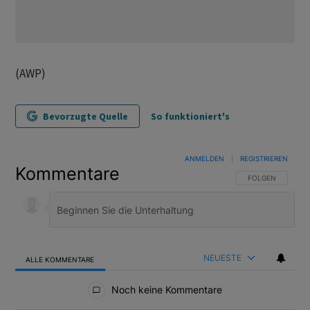
(AWP)
Bevorzugte Quelle
So funktioniert's
ANMELDEN
|
REGISTRIEREN
Kommentare
FOLGE DIESER U
FOLGEN
NEUESTE
ALLE KOMMENTARE
Alle Kommentare
Noch keine Kommentare