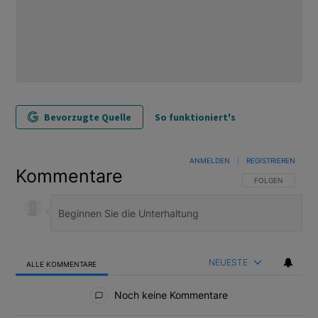
Bevorzugte Quelle
So funktioniert's
ANMELDEN
|
REGISTRIEREN
Kommentare
FOLGE DIESER U
FOLGEN
NEUESTE
ALLE KOMMENTARE
Alle Kommentare
Noch keine Kommentare