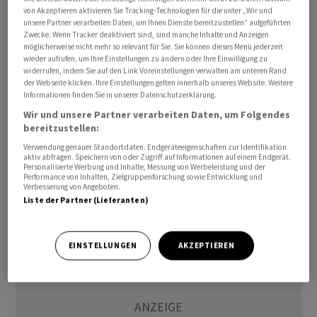
Der Minister hatte bis Ende Februar zwischen dem Iran
von Akzeptieren aktivieren Sie Tracking-Technologien für die unter „Wir und
unsere Partner verarbeiten Daten, um Ihnen Dienste bereitzustellen“ aufgeführten
und den USA bei den Atomverhandlungen vermittelt.
Zwecke. Wenn Tracker deaktiviert sind, sind manche Inhalte und Anzeigen
möglicherweise nicht mehr so relevant für Sie. Sie können dieses Menü jederzeit
wieder aufrufen, um Ihre Einstellungen zu ändern oder Ihre Einwilligung zu
Trotz seiner Vermittlungsbemühungen wurde der
widerrufen, indem Sie auf den Link Voreinstellungen verwalten am unteren Rand
Oman seit Beginn des Iran-Kriegs mehrfach zum Ziel
der Webseite klicken. Ihre Einstellungen gelten innerhalb unseres Website. Weitere
Informationen finden Sie in unserer Datenschutzerklärung.
iranischer Angriffe. Vergangene Woche waren zwei
Wir und unsere Partner verarbeiten Daten, um Folgendes
Menschen einem Bericht zufolge durch eine
bereitzustellen:
herabstürzende Drohne ums Leben
Verwendung genauer Standortdaten. Endgeräteeigenschaften zur Identifikation
gekommen./mar/DP/men
aktiv abfragen. Speichern von oder Zugriff auf Informationen auf einem Endgerät.
Personalisierte Werbung und Inhalte, Messung von Werbeleistung und der
Performance von Inhalten, Zielgruppenforschung sowie Entwicklung und
(AWP)
Verbesserung von Angeboten.
Liste der Partner (Lieferanten)
EINSTELLUNGEN
AKZEPTIEREN