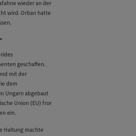
afahne wieder an der
ht wird. Orban hatte
ssen.
»
brides
menten geschaffen.
und mit der
wie dem
 in Ungarn abgebaut
ische Union (EU) fror
en ein.
he Haltung machte