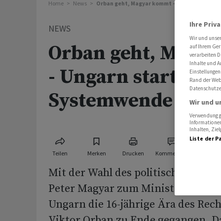
Home
News
Orban geht, Magyar kommt - Ungarn startet
Ihre Priv
NEWS
Wir und unse
Orban geht, Magy
auf Ihrem Ger
verarbeiten D
Inhalte und A
- Ungarn startet in
Einstellungen
Rand der Webs
Datenschutze
Systemwende
Wir und u
Verwendung ge
Informationen
Inhalten, Zi
Liste der P
Teilen
Merken
Drucken
Kommentare
Mit der Wahl des politischen Senkr
Peter Magyar zum Ministerpräsiden
Ungarn die 16-jährige Ära des Rec
Viktor Orban zu Ende gegangen. Da