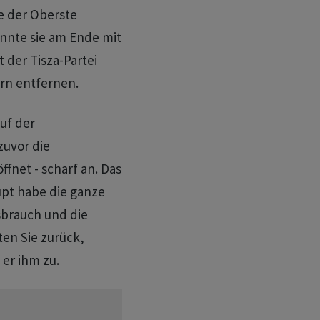
e der Oberste
önnte sie am Ende mit
 der Tisza-Partei
rn entfernen.
uf der
zuvor die
fnet - scharf an. Das
upt habe die ganze
sbrauch und die
ten Sie zurück,
 er ihm zu.