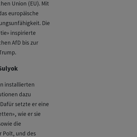
chen Union (EU). Mit
 das europäische
ngsunfähigkeit. Die
ie» inspirierte
hen AfD bis zur
Trump.
Sulyok
n installierten
utionen dazu
Dafür setzte er eine
tten», wie er sie
sowie die
 Polt, und des