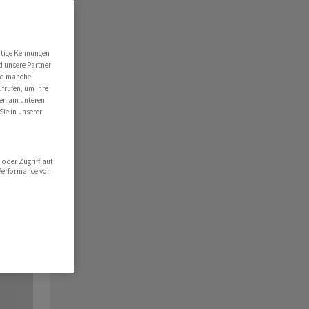
utige Kennungen
d unsere Partner
ind manche
ufrufen, um Ihre
ten am unteren
Sie in unserer
oder Zugriff auf
 Performance von