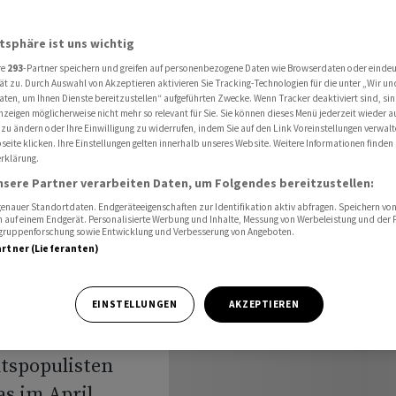
 in die Systemwende
atsphäre ist uns wichtig
re
293
-Partner speichern und greifen auf personenbezogene Daten wie Browserdaten oder einde
ar kommt
ät zu. Durch Auswahl von Akzeptieren aktivieren Sie Tracking-Technologien für die unter „Wir un
aten, um Ihnen Dienste bereitzustellen“ aufgeführten Zwecke. Wenn Tracker deaktiviert sind, s
nzeigen möglicherweise nicht mehr so relevant für Sie. Sie können dieses Menü jederzeit wieder a
 die
 zu ändern oder Ihre Einwilligung zu widerrufen, indem Sie auf den Link Voreinstellungen verwal
eite klicken. Ihre Einstellungen gelten innerhalb unseres Website. Weitere Informationen finden 
rklärung.
nsere Partner verarbeiten Daten, um Folgendes bereitzustellen:
nauer Standortdaten. Endgeräteeigenschaften zur Identifikation aktiv abfragen. Speichern von 
 auf einem Endgerät. Personalisierte Werbung und Inhalte, Messung von Werbeleistung und der
elgruppenforschung sowie Entwicklung und Verbesserung von Angeboten.
artner (Lieferanten)
echtstarters
EINSTELLUNGEN
AKZEPTIEREN
ten ist in
htspopulisten
s im April