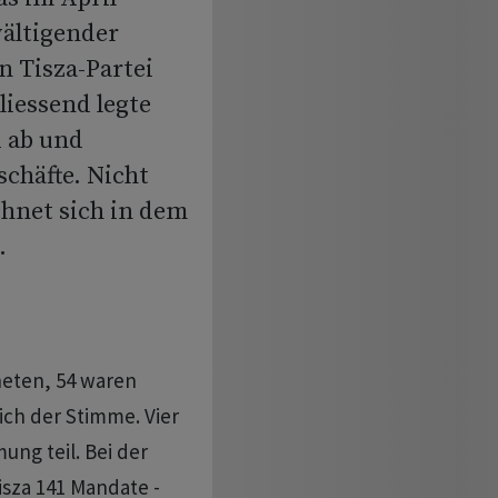
ältigender
n Tisza-Partei
iessend legte
d ab und
chäfte. Nicht
hnet sich in dem
.
eten, 54 waren
sich der Stimme. Vier
ng teil. Bei der
isza 141 Mandate -