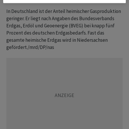
In Deutschland ist der Anteil heimischer Gasproduktion
geringer. Er liegt nach Angaben des Bundesverbands
Erdgas, Erdöl und Geoenergie (BVEG) bei knapp fünf
Prozent des deutschen Erdgasbedarfs. Fast das
gesamte heimische Erdgas wird in Niedersachsen
gefördert./mrd/DP/nas