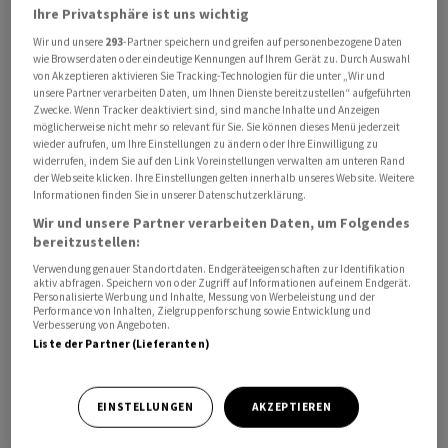
Ihre Privatsphäre ist uns wichtig
Bei dem Projekt in Wittau in der Nähe von Wien handelt
es sich nach Angaben der OMV um die Nutzung des
Wir und unsere
293
-Partner speichern und greifen auf personenbezogene Daten
wie Browserdaten oder eindeutige Kennungen auf Ihrem Gerät zu. Durch Auswahl
grössten Gasfunds in Österreich seit 40 Jahren. Das
von Akzeptieren aktivieren Sie Tracking-Technologien für die unter „Wir und
Gasfeld in 5000 Metern Tiefe umfasse förderbare
unsere Partner verarbeiten Daten, um Ihnen Dienste bereitzustellen“ aufgeführten
Zwecke. Wenn Tracker deaktiviert sind, sind manche Inhalte und Anzeigen
Ressourcen von etwa 48 Terawattstunden - das
möglicherweise nicht mehr so relevant für Sie. Sie können dieses Menü jederzeit
entspreche 28 Millionen Fass Öläquivalent. Die
wieder aufrufen, um Ihre Einstellungen zu ändern oder Ihre Einwilligung zu
widerrufen, indem Sie auf den Link Voreinstellungen verwalten am unteren Rand
Gasförderung in Österreich könne damit um 15 Jahre
der Webseite klicken. Ihre Einstellungen gelten innerhalb unseres Website. Weitere
verlängert werden.
Informationen finden Sie in unserer Datenschutzerklärung.
Wir und unsere Partner verarbeiten Daten, um Folgendes
Heimische Förderung im Vergleich Österreich-
bereitzustellen:
Deutschland
Verwendung genauer Standortdaten. Endgeräteeigenschaften zur Identifikation
aktiv abfragen. Speichern von oder Zugriff auf Informationen auf einem Endgerät.
Personalisierte Werbung und Inhalte, Messung von Werbeleistung und der
Heimische Ressourcen machen aktuell etwa sieben
Performance von Inhalten, Zielgruppenforschung sowie Entwicklung und
Verbesserung von Angeboten.
Prozent des Gasverbrauchs der Alpenrepublik aus. In
Liste der Partner (Lieferanten)
einem ersten Schritt könne dieser Anteil um etwa 50
Prozent gesteigert werden, hiess es. Das Gas aus Wittau
EINSTELLUNGEN
AKZEPTIEREN
werde bereits im Winter 2026/2027 zur Verfügung
stehen.