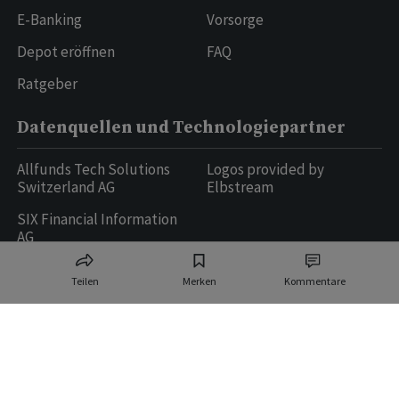
E-Banking
Vorsorge
Depot eröffnen
FAQ
Ratgeber
Datenquellen und Technologiepartner
Allfunds Tech Solutions
Logos provided by
Switzerland AG
Elbstream
SIX Financial Information
AG
Teilen
Merken
Kommentare
Ringier AG | Ringier Medien Schweiz
16
weitere Publikationen