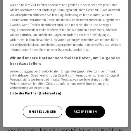
Wir und unsere
293
-Partner speichern und greifen auf personenbezogene Daten
wie Browserdaten oder eindeutige Kennungen auf Ihrem Gerät zu. Durch Auswahl
von Akzeptieren aktivieren Sie Tracking-Technologien für die unter „Wir und
unsere Partner verarbeiten Daten, um Ihnen Dienste bereitzustellen“ aufgeführten
Erst im April hatte die UPS-Spitze ihre Erwartungen
Zwecke. Wenn Tracker deaktiviert sind, sind manche Inhalte und Anzeigen
eingedampft und für Umsatz und operativer Marge nur
möglicherweise nicht mehr so relevant für Sie. Sie können dieses Menü jederzeit
wieder aufrufen, um Ihre Einstellungen zu ändern oder Ihre Einwilligung zu
noch das untere Ende der jeweiligen Zielspannen in
widerrufen, indem Sie auf den Link Voreinstellungen verwalten am unteren Rand
Aussicht gestellt. Jetzt soll nur noch etwa 11,8 Prozent
der Webseite klicken. Ihre Einstellungen gelten innerhalb unseres Website. Weitere
des Umsatzes als bereinigter operativer Gewinn
Informationen finden Sie in unserer Datenschutzerklärung.
übrigbleiben. Das ist ein Prozentpunkt weniger als
Wir und unsere Partner verarbeiten Daten, um Folgendes
bereitzustellen:
zuletzt gedacht. Analysten hatten eine
Verwendung genauer Standortdaten. Endgeräteeigenschaften zur Identifikation
Prognosesenkung in diesem Ausmass nicht erwartet.
aktiv abfragen. Speichern von oder Zugriff auf Informationen auf einem Endgerät.
Personalisierte Werbung und Inhalte, Messung von Werbeleistung und der
Performance von Inhalten, Zielgruppenforschung sowie Entwicklung und
Die vorläufige Einigung mit der Gewerkschaft vom 25.
Verbesserung von Angeboten.
Juli betreffe mehr als 300 000 UPS-Mitarbeiter, hiess es
Liste der Partner (Lieferanten)
in der Mitteilung weiter. Der Konzern schrieb von einer
gewinnbringenden Vereinbarung für alle Seiten.
EINSTELLUNGEN
AKZEPTIEREN
Allerdings kämpft das Unternehmen in allen drei
Geschäftsbereichen mit einem Rückgang der Nachfrage.