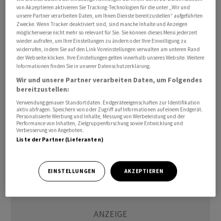
gewertet, hiess es damals in einer gemeinsamen
von Akzeptieren aktivieren Sie Tracking-Technologien für die unter „Wir und
unsere Partner verarbeiten Daten, um Ihnen Dienste bereitzustellen“ aufgeführten
Erklärung.
Zwecke. Wenn Tracker deaktiviert sind, sind manche Inhalte und Anzeigen
möglicherweise nicht mehr so relevant für Sie. Sie können dieses Menü jederzeit
wieder aufrufen, um Ihre Einstellungen zu ändern oder Ihre Einwilligung zu
Während des Iran-Kriegs feuerte die Islamische
widerrufen, indem Sie auf den Link Voreinstellungen verwalten am unteren Rand
Republik als Vergeltung für die israelisch-
der Webseite klicken. Ihre Einstellungen gelten innerhalb unseres Website. Weitere
Informationen finden Sie in unserer Datenschutzerklärung.
amerikanischen Angriffe auch immer wieder in Richtung
Wir und unsere Partner verarbeiten Daten, um Folgendes
Saudi-Arabien. In dem Golfstaat sind auch US-Truppen
bereitzustellen:
stationiert. Pakistan vermittelt derzeit zwischen
Verwendung genauer Standortdaten. Endgeräteeigenschaften zur Identifikation
Teheran und Washington./arj/DP/zb
aktiv abfragen. Speichern von oder Zugriff auf Informationen auf einem Endgerät.
Personalisierte Werbung und Inhalte, Messung von Werbeleistung und der
Performance von Inhalten, Zielgruppenforschung sowie Entwicklung und
(AWP)
Verbesserung von Angeboten.
Liste der Partner (Lieferanten)
EINSTELLUNGEN
AKZEPTIEREN