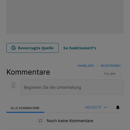
Bevorzugte Quelle
So funktioniert's
ANMELDEN
|
REGISTRIEREN
Kommentare
FOLGE DIESER U
FOLGEN
NEUESTE
ALLE KOMMENTARE
Alle Kommentare
Noch keine Kommentare