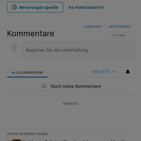
Bevorzugte Quelle
So funktioniert's
ANMELDEN
|
REGISTRIEREN
Kommentare
FOLGE DIESER U
FOLGEN
NEUESTE
ALLE KOMMENTARE
Alle Kommentare
Noch keine Kommentare
WERBUNG
AKTIVE UNTERHALTUNGEN
Das Folgende ist eine Liste der am meisten kommentierten Artikel