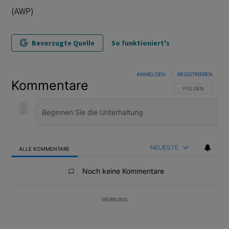
(AWP)
Bevorzugte Quelle
So funktioniert's
ANMELDEN
|
REGISTRIEREN
Kommentare
FOLGE DIESER U
FOLGEN
NEUESTE
ALLE KOMMENTARE
Alle Kommentare
Noch keine Kommentare
WERBUNG