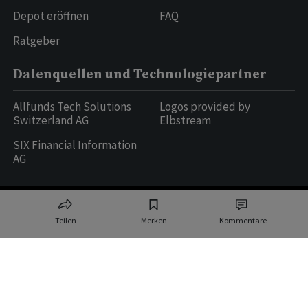
Depot eröffnen
FAQ
Ratgeber
Datenquellen und Technologiepartner
Allfunds Tech Solutions
Logos provided by
Switzerland AG
Elbstream
SIX Financial Information
AG
Ringier AG | Ringier Medien Schweiz
Teilen
Merken
Kommentare
16
weitere Publikationen