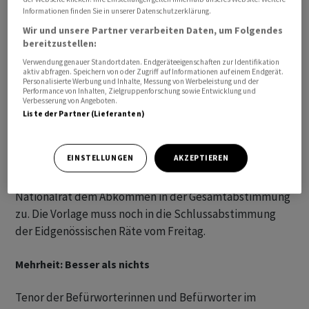
Informationen finden Sie in unserer Datenschutzerklärung.
Wir und unsere Partner verarbeiten Daten, um Folgendes
bereitzustellen:
Verwendung genauer Standortdaten. Endgeräteeigenschaften zur Identifikation
aktiv abfragen. Speichern von oder Zugriff auf Informationen auf einem Endgerät.
Personalisierte Werbung und Inhalte, Messung von Werbeleistung und der
Performance von Inhalten, Zielgruppenforschung sowie Entwicklung und
Verbesserung von Angeboten.
Liste der Partner (Lieferanten)
EINSTELLUNGEN
AKZEPTIEREN
Mit 116 zu 59 Stimmen bei 5 Enthaltungen stimmte der
Nationalrat dem Abkommen in der Gesamtabstimmung
zu. Die Vorlage muss noch in die Schlussabstimmung
der Eidgenössischen Räte vom Freitag.
Mehrheit: Besser als nichts
Tenor der Befürworterinnen und Befürworter im