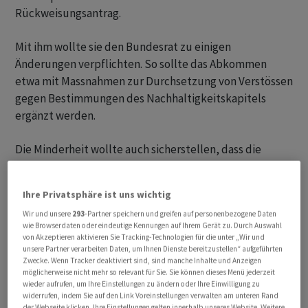
Rückweisungsantrag.
Mit ihm wollte sie den Bundesrat zu einigen
Änderungen verpflichten. So sollte das Abkommen
etwa mit Massnahmen zur Durchsetzung von Verstössen
gegen Bestimmungen des Nachhaltigkeitskapitels
ergänzt werden.
Die Minderheit wollte auch sicherstellen, dass die
Bestimmungen zum Schutz des geistigen Eigentums
den Zugang zu erschwinglichen Medikamenten in
Ihre Privatsphäre ist uns wichtig
Malaysia nicht einschränken. Keinen Erfolg hatte auch
Wir und unsere
293
-Partner speichern und greifen auf personenbezogene Daten
ein Vorstoss, mit dem sichergestellt werden sollte, dass
wie Browserdaten oder eindeutige Kennungen auf Ihrem Gerät zu. Durch Auswahl
malaysische Produkte und Rohstoffe nicht aus
von Akzeptieren aktivieren Sie Tracking-Technologien für die unter „Wir und
unsere Partner verarbeiten Daten, um Ihnen Dienste bereitzustellen“ aufgeführten
Zwangsarbeit stammen dürfen.
Zwecke. Wenn Tracker deaktiviert sind, sind manche Inhalte und Anzeigen
möglicherweise nicht mehr so relevant für Sie. Sie können dieses Menü jederzeit
wieder aufrufen, um Ihre Einstellungen zu ändern oder Ihre Einwilligung zu
widerrufen, indem Sie auf den Link Voreinstellungen verwalten am unteren Rand
der Webseite klicken. Ihre Einstellungen gelten innerhalb unseres Website. Weitere