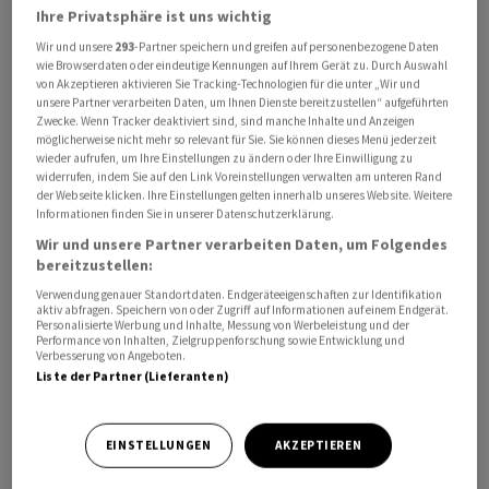
Ihre Privatsphäre ist uns wichtig
Enthaltungen für die Rückweisung gestimmt. Der
Wir und unsere
293
-Partner speichern und greifen auf personenbezogene Daten
Ständerat lehnte dies in der Folge deutlich ab.
wie Browserdaten oder eindeutige Kennungen auf Ihrem Gerät zu. Durch Auswahl
von Akzeptieren aktivieren Sie Tracking-Technologien für die unter „Wir und
Er baute dem Nationalrat eine Brücke, damit die
unsere Partner verarbeiten Daten, um Ihnen Dienste bereitzustellen“ aufgeführten
Zwecke. Wenn Tracker deaktiviert sind, sind manche Inhalte und Anzeigen
Vorlage doch noch in der laufenden Session unter Dach
möglicherweise nicht mehr so relevant für Sie. Sie können dieses Menü jederzeit
und Fach kommen kann. Die Umwelt-, Energie- und
wieder aufrufen, um Ihre Einstellungen zu ändern oder Ihre Einwilligung zu
widerrufen, indem Sie auf den Link Voreinstellungen verwalten am unteren Rand
Raumplanungskommission des Ständerats (Urek-S)
der Webseite klicken. Ihre Einstellungen gelten innerhalb unseres Website. Weitere
bestellte beim Departement von Energieminister
Informationen finden Sie in unserer Datenschutzerklärung.
Albert Rösti einen Bericht, der bis Ende Jahr die
Wir und unsere Partner verarbeiten Daten, um Folgendes
bereitzustellen:
finanziellen Folgen derartiger AKW-Neubauprojekte
skizzieren soll.
Verwendung genauer Standortdaten. Endgeräteeigenschaften zur Identifikation
aktiv abfragen. Speichern von oder Zugriff auf Informationen auf einem Endgerät.
Personalisierte Werbung und Inhalte, Messung von Werbeleistung und der
Performance von Inhalten, Zielgruppenforschung sowie Entwicklung und
Dieser Bericht würde also vorliegen, bevor es zu einer
Verbesserung von Angeboten.
Volksabstimmung kommen würde. Dies überzeugte
Liste der Partner (Lieferanten)
einzelne Mitte-Mitglieder im Nationalrat, am
Donnerstag anders abzustimmen als Anfang der Woche.
EINSTELLUNGEN
AKZEPTIEREN
Damit ist die Vorlage bereit für die
Schlussabstimmungen vom (morgigen) Freitag.