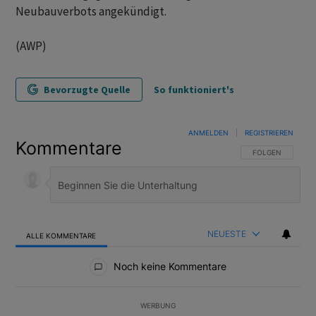
Neubauverbots angekündigt.
(AWP)
Bevorzugte Quelle
So funktioniert's
ANMELDEN
|
REGISTRIEREN
Kommentare
FOLGE DIESER U
FOLGEN
NEUESTE
ALLE KOMMENTARE
Alle Kommentare
Noch keine Kommentare
WERBUNG