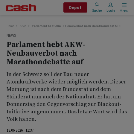
Depot
Suche
Login
Menu
Home
News
Parlament hebt AKW-Neubauverbot nach Marathondebatte auf
NEWS
Parlament hebt AKW-
Neubauverbot nach
Marathondebatte auf
In der Schweiz soll der Bau neuer
Atomkraftwerke wieder möglich werden. Dieser
Meinung ist nach dem Bundesrat und dem
Ständerat nun auch der Nationalrat. Er hat am
Donnerstag den Gegenvorschlag zur Blackout-
Initiative angenommen. Das letzte Wort wird das
Volk haben.
18.06.2026 11:37