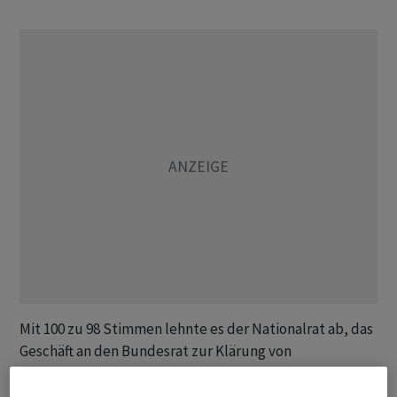
Mit 100 zu 98 Stimmen lehnte es der Nationalrat ab, das
Geschäft an den Bundesrat zur Klärung von
Finanzierungsfragen zurückzuweisen. Am Montag hatte
die grosse Kammer noch mit 100 zu 97 Stimmen bei 2