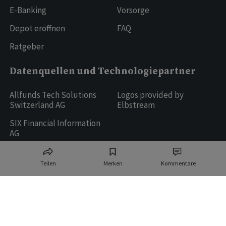
E-Banking
Vorsorge
Depot eröffnen
FAQ
Ratgeber
Datenquellen und Technologiepartner
Allfunds Tech Solutions
Logos provided by
Switzerland AG
Elbstream
SIX Financial Information
AG
Teilen
Merken
Kommentare
Ringier AG | Ringier Medien Schweiz
16
weitere Publikationen