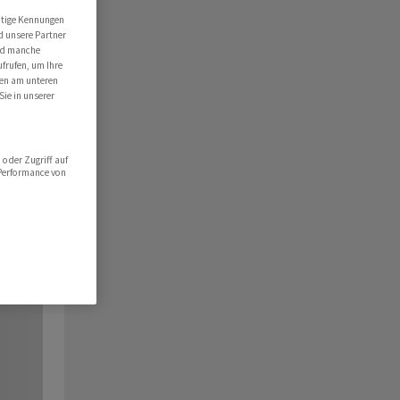
utige Kennungen
d unsere Partner
ind manche
ufrufen, um Ihre
ten am unteren
Sie in unserer
oder Zugriff auf
 Performance von