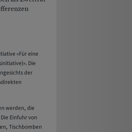
ifferenzen
tiative «Für eine
itiative)». Die
ngesichts der
ndirekten
n werden, die
 Die Einfuhr von
sen, Tischbomben