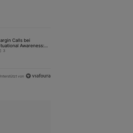
ten Artikel der letzten 7 days.
argin Calls bei
-und-Hott eines Anlagestrategen" mit 2 kommentare.
ikel mit dem Titel "Margin Calls bei Situational Awareness: Alles übe
ituational Awareness:
lles über den Retter-
3
eal
nterstützt von