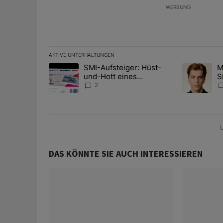
WERBUNG
AKTIVE UNTERHALTUNGEN
Das Folgende ist eine Liste der am meisten kommentier
SMI-Aufsteiger: Hüst-
M
Ein Trendartikel mit dem Titel "SMI-Aufsteiger: Hüst
Ein Trendart
und-Hott eines
S
Anlagestrategen
A
2
D
U
DAS KÖNNTE SIE AUCH INTERESSIEREN