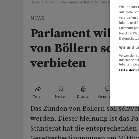
Home
News
Parlament will das Zünden von Böllern schw
Wir und unse
auf Ihrem Ger
NEWS
verarbeiten D
Inhalte und A
Einstellungen
Parlament will da
Rand der Webs
Datenschutze
von Böllern schwe
Wir und u
Verwendung ge
verbieten
Informationen
Inhalten, Zi
Liste der P
Teilen
Merken
Drucken
Kommentare
Das Zünden von Böllern soll schwe
werden. Dieser Meinung ist das Pa
Ständerat hat die entsprechenden
Gesetzesbestimmungen am Mittwoc