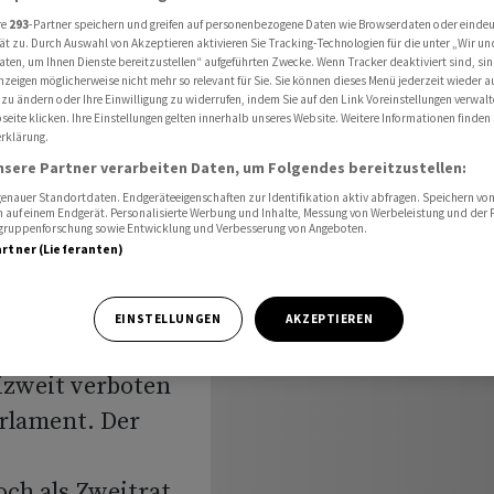
eizweit verbieten
re
293
-Partner speichern und greifen auf personenbezogene Daten wie Browserdaten oder einde
ät zu. Durch Auswahl von Akzeptieren aktivieren Sie Tracking-Technologien für die unter „Wir un
aten, um Ihnen Dienste bereitzustellen“ aufgeführten Zwecke. Wenn Tracker deaktiviert sind, s
nzeigen möglicherweise nicht mehr so relevant für Sie. Sie können dieses Menü jederzeit wieder a
 zu ändern oder Ihre Einwilligung zu widerrufen, indem Sie auf den Link Voreinstellungen verwal
s Zünden
eite klicken. Ihre Einstellungen gelten innerhalb unseres Website. Weitere Informationen finden 
rklärung.
izweit
nsere Partner verarbeiten Daten, um Folgendes bereitzustellen:
nauer Standortdaten. Endgeräteeigenschaften zur Identifikation aktiv abfragen. Speichern von 
 auf einem Endgerät. Personalisierte Werbung und Inhalte, Messung von Werbeleistung und der
elgruppenforschung sowie Entwicklung und Verbesserung von Angeboten.
artner (Lieferanten)
EINSTELLUNGEN
AKZEPTIEREN
izweit verboten
rlament. Der
h als Zweitrat