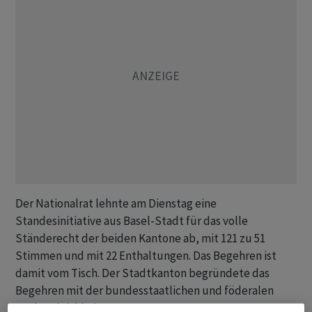
Der Nationalrat lehnte am Dienstag eine
Standesinitiative aus Basel-Stadt für das volle
Ständerecht der beiden Kantone ab, mit 121 zu 51
Stimmen und mit 22 Enthaltungen. Das Begehren ist
damit vom Tisch. Der Stadtkanton begründete das
Begehren mit der bundesstaatlichen und föderalen
Rechtsgleichheit.