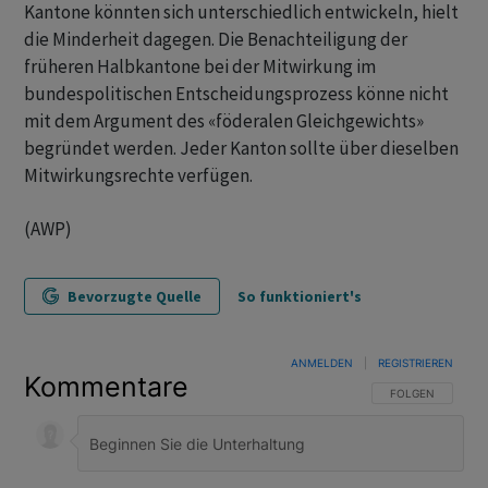
Kantone könnten sich unterschiedlich entwickeln, hielt
die Minderheit dagegen. Die Benachteiligung der
früheren Halbkantone bei der Mitwirkung im
bundespolitischen Entscheidungsprozess könne nicht
mit dem Argument des «föderalen Gleichgewichts»
begründet werden. Jeder Kanton sollte über dieselben
Mitwirkungsrechte verfügen.
(AWP)
Bevorzugte Quelle
So funktioniert's
ANMELDEN
|
REGISTRIEREN
Kommentare
FOLGE DIESER U
FOLGEN