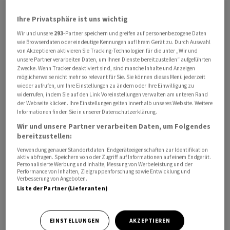
Ihre Privatsphäre ist uns wichtig
Für Basel-Stadt - Geberkanton, urbanes Zentrum,
Wirtschaftsstandort - sei die einschneidende
Wir und unsere
293
-Partner speichern und greifen auf personenbezogene Daten
wie Browserdaten oder eindeutige Kennungen auf Ihrem Gerät zu. Durch Auswahl
Einschränkung zunehmend weniger hinnehmbar. Der
von Akzeptieren aktivieren Sie Tracking-Technologien für die unter „Wir und
Bundesstaat beruhe auf einem föderalen Gleichgewicht
unsere Partner verarbeiten Daten, um Ihnen Dienste bereitzustellen“ aufgeführten
Zwecke. Wenn Tracker deaktiviert sind, sind manche Inhalte und Anzeigen
zwischen grösseren und kleineren sowie städtischen
möglicherweise nicht mehr so relevant für Sie. Sie können dieses Menü jederzeit
und ländlichen Kantonen, hielt die Mehrheit im Rat
wieder aufrufen, um Ihre Einstellungen zu ändern oder Ihre Einwilligung zu
widerrufen, indem Sie auf den Link Voreinstellungen verwalten am unteren Rand
dagegen.
der Webseite klicken. Ihre Einstellungen gelten innerhalb unseres Website. Weitere
Informationen finden Sie in unserer Datenschutzerklärung.
Und: Hätten beide Basel je zwei Sitze im Ständerat,
Wir und unsere Partner verarbeiten Daten, um Folgendes
bereitzustellen:
müssten Ob- und Nidwalden und die beiden Appenzell
dasselbe Recht haben, führe dies zu einem
Verwendung genauer Standortdaten. Endgeräteeigenschaften zur Identifikation
aktiv abfragen. Speichern von oder Zugriff auf Informationen auf einem Endgerät.
Übergewicht der deutschsprachigen und der ländlich
Personalisierte Werbung und Inhalte, Messung von Werbeleistung und der
Performance von Inhalten, Zielgruppenforschung sowie Entwicklung und
geprägten Regionen. Neben den beiden Basel teilen
Verbesserung von Angeboten.
sich auch diese Kantonspaare je eine Standesstimme.
Liste der Partner (Lieferanten)
EINSTELLUNGEN
AKZEPTIEREN