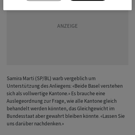
Samira Marti (SP/BL) warb vergeblich um
Unterstützung des Anliegens: «Beide Basel verstehen
sich als vollwertige Kantone.» Es brauche eine
Auslegeordnung zur Frage, wie alle Kantone gleich
behandelt werden könnten, das Gleichgewicht im
Bundesstaat aber gewahrt bleiben könnte. «Lassen Sie
uns darüber nachdenken.»