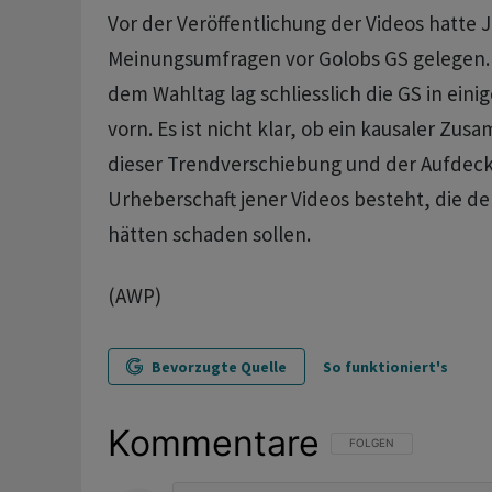
Vor der Veröffentlichung der Videos hatte 
Meinungsumfragen vor Golobs GS gelegen.
dem Wahltag lag schliesslich die GS in ei
vorn. Es ist nicht klar, ob ein kausaler Z
dieser Trendverschiebung und der Aufdec
Urheberschaft jener Videos besteht, die d
hätten schaden sollen.
(AWP)
Bevorzugte Quelle
So funktioniert's
Kommentare
FOLGE DIESER UNTERHAL
FOLGEN