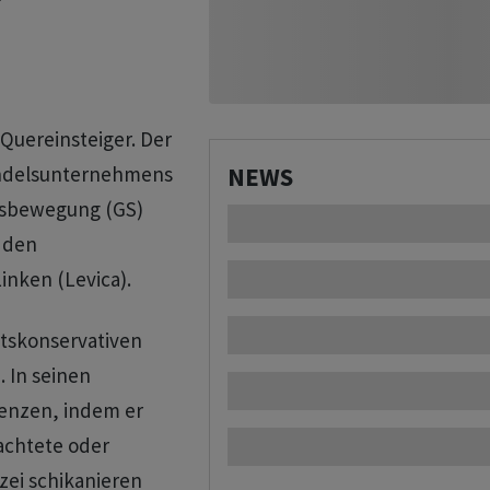
 Quereinsteiger. Der
andelsunternehmens
NEWS
eitsbewegung (GS)
t den
inken (Levica).
htskonservativen
 In seinen
denzen, indem er
achtete oder
zei schikanieren