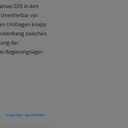
Jansas SDS in den
 Unmittelbar vor
nigen Umfragen knapp
usammenhang zwischen
kung der
em Regierungslager
TUNG, UM BENACHRICHTIGT ZU WERDEN, WENN NEUE KOMMENTARE VERÖFFENTLICHT WE
ANMELDEN
|
REGISTRIEREN