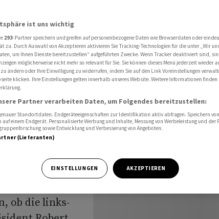
bnis erwartet
atsphäre ist uns wichtig
re
293
-Partner speichern und greifen auf personenbezogene Daten wie Browserdaten oder einde
ät zu. Durch Auswahl von Akzeptieren aktivieren Sie Tracking-Technologien für die unter „Wir un
aten, um Ihnen Dienste bereitzustellen“ aufgeführten Zwecke. Wenn Tracker deaktiviert sind, s
nzeigen möglicherweise nicht mehr so relevant für Sie. Sie können dieses Menü jederzeit wieder a
es
 zu ändern oder Ihre Einwilligung zu widerrufen, indem Sie auf den Link Voreinstellungen verwal
eite klicken. Ihre Einstellungen gelten innerhalb unseres Website. Weitere Informationen finden 
rklärung.
nsere Partner verarbeiten Daten, um Folgendes bereitzustellen:
nauer Standortdaten. Endgeräteeigenschaften zur Identifikation aktiv abfragen. Speichern von 
 auf einem Endgerät. Personalisierte Werbung und Inhalte, Messung von Werbeleistung und der
elgruppenforschung sowie Entwicklung und Verbesserung von Angeboten.
artner (Lieferanten)
ählen die
EINSTELLUNGEN
AKZEPTIEREN
 1,7 Millionen
, ob die links-
äsident Robert