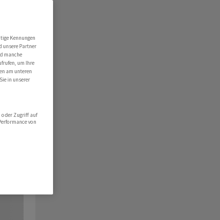
utige Kennungen
d unsere Partner
ind manche
ufrufen, um Ihre
ten am unteren
Sie in unserer
oder Zugriff auf
 Performance von