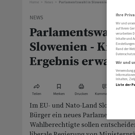
Home
News
Parlamentswahl in Slowenien - Knappes Erge
Ihre Priv
NEWS
Wir und unse
Parlamentswahl in
auf Ihrem Ger
verarbeiten D
Inhalte und A
Slowenien - Knapp
Einstellungen
Rand der Webs
Datenschutze
Ergebnis erwartet
Wir und u
Verwendung ge
Informationen
Inhalten, Zi
Liste der P
Teilen
Merken
Drucken
Kommentare
Im EU- und Nato-Land Slowenien w
Bürger ein neues Parlament. Knapp
Wahlberechtigte sollen entscheiden
liberale Regierung von Ministerpr