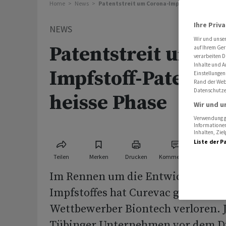
Home
News
Patentstreit um Corona-Impfstoff-Patente g
Ihre Priv
NEWS
Wir und unse
Patentstreit um Co
auf Ihrem Ger
verarbeiten D
Inhalte und A
Impfstoff-Patente 
Einstellungen
Rand der Webs
Datenschutze
heisse Phase
Wir und u
Verwendung ge
Informationen
Inhalten, Zi
Liste der P
Teilen
Merken
Drucken
Kommentare
Im Rennen um die Entwicklung ei
Impfstoffes hat Curevac gegen de
Wettbewerber Biontech verloren. J
Tübinger Unternehmen vor dem Dü