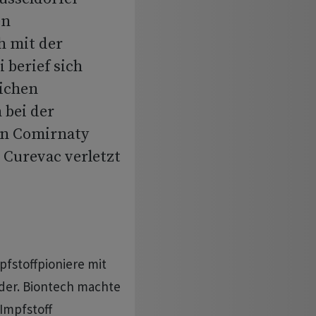
en
h mit der
 berief sich
ichen
 bei der
in Comirnaty
Curevac verletzt
pfstoffpioniere mit
der. Biontech machte
Impfstoff