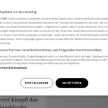
eht in heisse Phase
atsphäre ist uns wichtig
re
293
-Partner speichern und greifen auf personenbezogene Daten wie Browserdaten oder einde
rona-
ät zu. Durch Auswahl von Akzeptieren aktivieren Sie Tracking-Technologien für die unter „Wir un
aten, um Ihnen Dienste bereitzustellen“ aufgeführten Zwecke. Wenn Tracker deaktiviert sind, s
nzeigen möglicherweise nicht mehr so relevant für Sie. Sie können dieses Menü jederzeit wieder a
geht in
 zu ändern oder Ihre Einwilligung zu widerrufen, indem Sie auf den Link Voreinstellungen verwal
eite klicken. Ihre Einstellungen gelten innerhalb unseres Website. Weitere Informationen finden 
rklärung.
nsere Partner verarbeiten Daten, um Folgendes bereitzustellen:
nauer Standortdaten. Endgeräteeigenschaften zur Identifikation aktiv abfragen. Speichern von 
 auf einem Endgerät. Personalisierte Werbung und Inhalte, Messung von Werbeleistung und der
elgruppenforschung sowie Entwicklung und Verbesserung von Angeboten.
artner (Lieferanten)
nes Corona-
EINSTELLUNGEN
AKZEPTIEREN
n deutschen
etzt kämpft das
sseldorfer