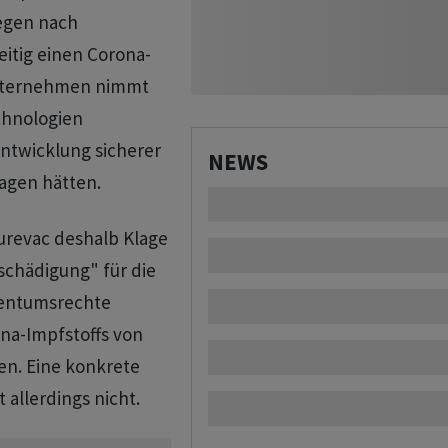
gegen nach
eitig einen Corona-
Unternehmen nimmt
chnologien
Entwicklung sicherer
NEWS
agen hätten.
Curevac deshalb Klage
schädigung" für die
igentumsrechte
ona-Impfstoffs von
en. Eine konkrete
llerdings nicht.