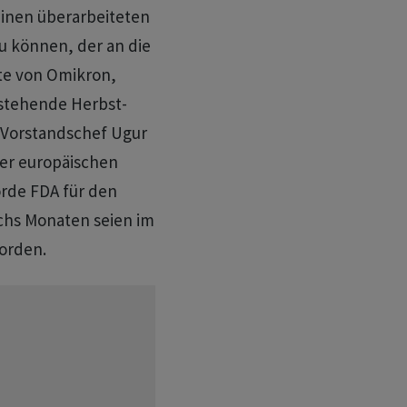
inen überarbeiteten
u können, der an die
nte von Omikron,
rstehende Herbst-
 Vorstandschef Ugur
der europäischen
rde FDA für den
chs Monaten seien im
worden.