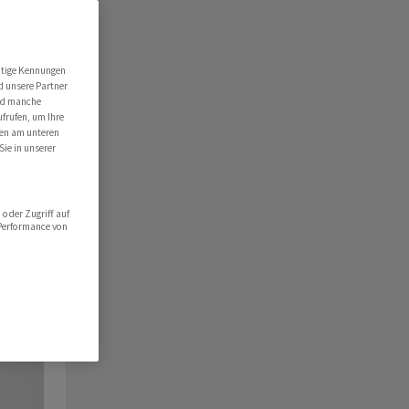
utige Kennungen
d unsere Partner
ind manche
ufrufen, um Ihre
ten am unteren
Sie in unserer
oder Zugriff auf
 Performance von