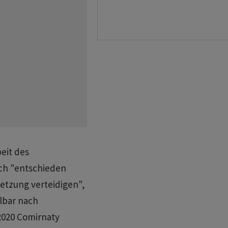
eit des
ich "entschieden
etzung verteidigen",
lbar nach
2020 Comirnaty