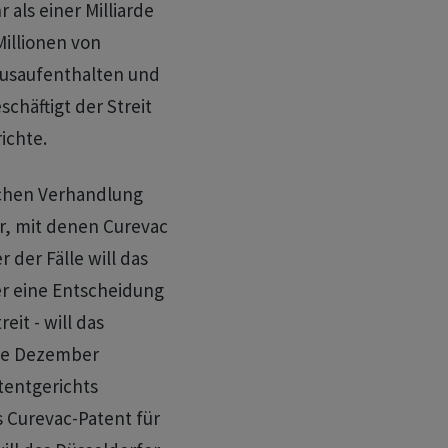
als einer Milliarde
illionen von
usaufenthalten und
chäftigt der Streit
ichte.
ichen Verhandlung
r, mit denen Curevac
 der Fälle will das
r eine Entscheidung
eit - will das
tte Dezember
entgerichts
s Curevac-Patent für