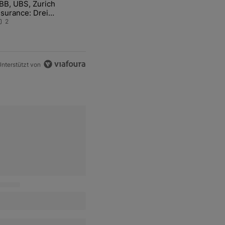
BB, UBS, Zurich
hfrage der Zentralbanken könnte Goldpreis weiter belasten" mit 5 ko
ikel mit dem Titel "ABB, UBS, Zurich Insurance: Drei Schweizer Akti
nsurance: Drei
chweizer Aktien auf der
2
angen Suche nach dem
llzeithoch
nterstützt von