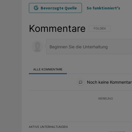
Bevorzugte Quelle
So funktioniert's
Kommentare
FOLGE DIESER UNTERHAL
FOLGEN
ALLE KOMMENTARE
Alle Kommentare
Noch keine Kommentar
WERBUNG
AKTIVE UNTERHALTUNGEN
Das Folgende ist eine Liste der am meisten kommentier