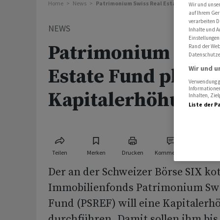
Home
News
Patrimonium Swiss Real Estate Fund plant K
Wir und unse
auf Ihrem Ger
verarbeiten D
NEWS
Inhalte und A
Einstellungen
Patrimonium Swiss
Rand der Webs
Datenschutze
Wir und u
Estate Fund plant
Verwendung ge
Informationen
Kapitalerhöhung
Inhalten, Zi
Liste der P
Teilen
Merken
Drucken
Kommentare
Der an der Schweizer Börse SIX kot
Immobilienfonds Patrimonium Swis
Fund (PSREF) will eine Kapitaler
durchführen. Damit sollen ihm bis 