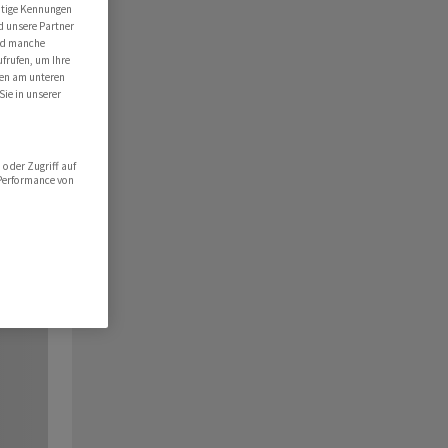
utige Kennungen
d unsere Partner
ind manche
ufrufen, um Ihre
ten am unteren
Sie in unserer
oder Zugriff auf
 Performance von