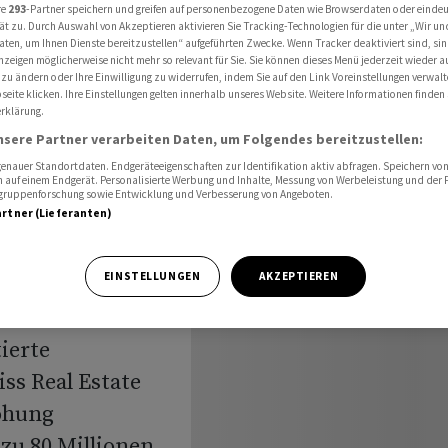
apitalerhöhung
re
293
-Partner speichern und greifen auf personenbezogene Daten wie Browserdaten oder einde
ät zu. Durch Auswahl von Akzeptieren aktivieren Sie Tracking-Technologien für die unter „Wir un
aten, um Ihnen Dienste bereitzustellen“ aufgeführten Zwecke. Wenn Tracker deaktiviert sind, s
nzeigen möglicherweise nicht mehr so relevant für Sie. Sie können dieses Menü jederzeit wieder a
 zu ändern oder Ihre Einwilligung zu widerrufen, indem Sie auf den Link Voreinstellungen verwal
 Real
eite klicken. Ihre Einstellungen gelten innerhalb unseres Website. Weitere Informationen finden 
rklärung.
nsere Partner verarbeiten Daten, um Folgendes bereitzustellen:
nauer Standortdaten. Endgeräteeigenschaften zur Identifikation aktiv abfragen. Speichern von 
 auf einem Endgerät. Personalisierte Werbung und Inhalte, Messung von Werbeleistung und der
elgruppenforschung sowie Entwicklung und Verbesserung von Angeboten.
artner (Lieferanten)
EINSTELLUNGEN
AKZEPTIEREN
ierte
s Real Estate
höhung
zu 80 Millionen