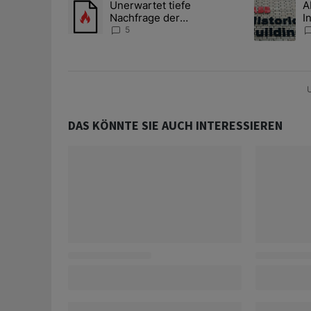
Unerwartet tiefe
A
Ein Trendartikel mit dem Titel "Unerwartet tiefe Nac
Ein Trendart
Nachfrage der
I
Zentralbanken könnte
S
5
Goldpreis weiter belasten
l
A
U
DAS KÖNNTE SIE AUCH INTERESSIEREN