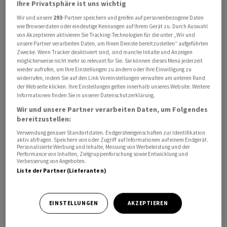
Ihre Privatsphäre ist uns wichtig
Wir und unsere
293
-Partner speichern und greifen auf personenbezogene Daten
Das Betriebsergebnis lag mit 5,5 Millionen Franken klar
wie Browserdaten oder eindeutige Kennungen auf Ihrem Gerät zu. Durch Auswahl
über dem Ergebnis des Vorjahres von 1,6 Millionen. Das
von Akzeptieren aktivieren Sie Tracking-Technologien für die unter „Wir und
unsere Partner verarbeiten Daten, um Ihnen Dienste bereitzustellen“ aufgeführten
Eigenkapital der beruflichen Vorsorge stieg per Ende
Zwecke. Wenn Tracker deaktiviert sind, sind manche Inhalte und Anzeigen
Jahr auf 75,6 Millionen Franken (Vorjahr 70,1 Mio). Der
möglicherweise nicht mehr so relevant für Sie. Sie können dieses Menü jederzeit
wieder aufrufen, um Ihre Einstellungen zu ändern oder Ihre Einwilligung zu
Versicherer habe damit seine Risikofähigkeit weiter
widerrufen, indem Sie auf den Link Voreinstellungen verwalten am unteren Rand
stärken können, heisst es in der Mitteilung.
der Webseite klicken. Ihre Einstellungen gelten innerhalb unseres Website. Weitere
Informationen finden Sie in unserer Datenschutzerklärung.
Wir und unsere Partner verarbeiten Daten, um Folgendes
Die Versicherten erhielten 9,3 Millionen Franken aus
bereitzustellen:
dem Überschussfonds, dies zusätzlich zur garantierten
Verwendung genauer Standortdaten. Endgeräteeigenschaften zur Identifikation
Verzinsung. Der Versicherer konnte den Fonds im
aktiv abfragen. Speichern von oder Zugriff auf Informationen auf einem Endgerät.
Personalisierte Werbung und Inhalte, Messung von Werbeleistung und der
Berichtsjahr mit weiteren 11 Millionen äufnen, so dass er
Performance von Inhalten, Zielgruppenforschung sowie Entwicklung und
nun mit 34,6 Millionen Franken dotiert ist. Die
Verbesserung von Angeboten.
Liste der Partner (Lieferanten)
Ausschüttungsquote lag damit bei erneut hohen 94,8
Prozent (Vorjahr 98,5 Prozent).
EINSTELLUNGEN
AKZEPTIEREN