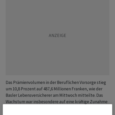
Das Prämienvolumen in der Beruflichen Vorsorge stieg
um 10,8 Prozent auf 487,6 Millionen Franken, wie der
Basler Lebensversicherer am Mittwoch mitteilte. Das
Wachstum war insbesondere auf eine kräftige Zunahme
der Einmaleinlagen um 18,7 Prozent auf 280,0 Millionen
Franken zurückzuführen.