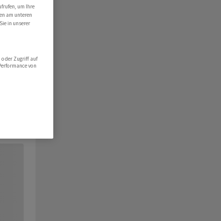
ufrufen, um Ihre
ten am unteren
Sie in unserer
oder Zugriff auf
 Performance von