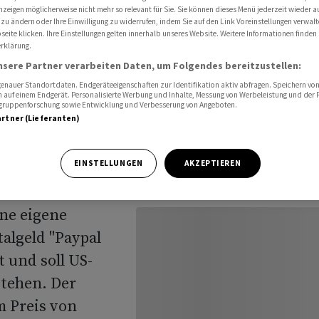
nzeigen möglicherweise nicht mehr so relevant für Sie. Sie können dieses Menü jederzeit wieder a
 zu ändern oder Ihre Einwilligung zu widerrufen, indem Sie auf den Link Voreinstellungen verwal
eite klicken. Ihre Einstellungen gelten innerhalb unseres Website. Weitere Informationen finden 
rklärung.
nsere Partner verarbeiten Daten, um Folgendes bereitzustellen:
nauer Standortdaten. Endgeräteeigenschaften zur Identifikation aktiv abfragen. Speichern von 
 auf einem Endgerät. Personalisierte Werbung und Inhalte, Messung von Werbeleistung und der
elgruppenforschung sowie Entwicklung und Verbesserung von Angeboten.
artner (Lieferanten)
EINSTELLUNGEN
AKZEPTIEREN
ine eigene
algeld "Paypal
 und soll US-
tehen. Der
m Preis von