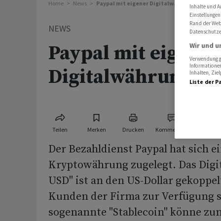
Home
News
Paypal mit eigener Digitalwährung
Inhalte und A
Einstellungen
Rand der Webs
NEWS
Datenschutze
Paypal mit eigener
Wir und u
Verwendung ge
Informationen
Digitalwährung
Inhalten, Zi
Liste der P
Teilen
Merken
Drucken
Kommentare
Der Bezahldienst Paypal hat sich e
Kryptowährung zugelegt. Das Digit
USD" ist an den US-Dollar gekoppelt
Kunden der Firma zur Verfügung s
sogenannte "Stablecoin" könne zu