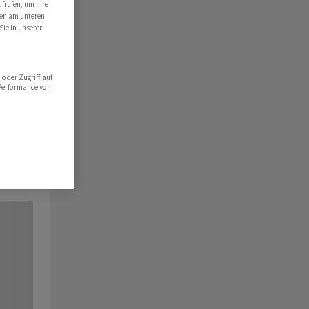
ufrufen, um Ihre
ten am unteren
Sie in unserer
oder Zugriff auf
 Performance von