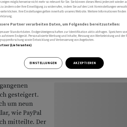
nzeigen möglicherweise nicht mehr so relevant für Sie. Sie können dieses Menü jederzeit wieder a
 zu ändern oder Ihre Einwilligung zu widerrufen, indem Sie auf den Link Voreinstellungen verwal
eite klicken. Ihre Einstellungen gelten innerhalb unseres Website. Weitere Informationen finden 
rklärung.
nsere Partner verarbeiten Daten, um Folgendes bereitzustellen:
msatz
nauer Standortdaten. Endgeräteeigenschaften zur Identifikation aktiv abfragen. Speichern von 
 auf einem Endgerät. Personalisierte Werbung und Inhalte, Messung von Werbeleistung und der
elgruppenforschung sowie Entwicklung und Verbesserung von Angeboten.
artner (Lieferanten)
EINSTELLUNGEN
AKZEPTIEREN
ergangenen
h gesteigert.
eich um neun
lar, wie PayPal
h mitteilte. Der