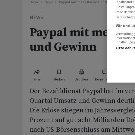
Inhalte und A
Home
News
Paypal mit mehr Umsatz und Gewinn
Einstellungen
Rand der Webs
NEWS
Datenschutze
Wir und u
Paypal mit mehr U
Verwendung ge
Informationen
und Gewinn
Inhalten, Zi
Liste der P
Teilen
Merken
Drucken
Kommentare
Der Bezahldienst Paypal hat im v
Quartal Umsatz und Gewinn deutlic
Die Erlöse stiegen im Jahresvergl
Prozent auf gut acht Milliarden Dol
nach US-Börsenschluss am Mittwoc