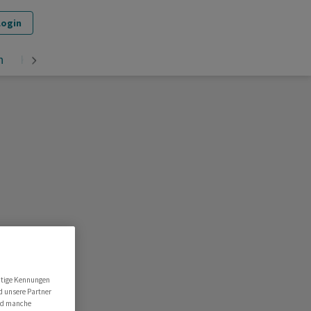
Login
n
Krypto
utige Kennungen
d unsere Partner
ind manche