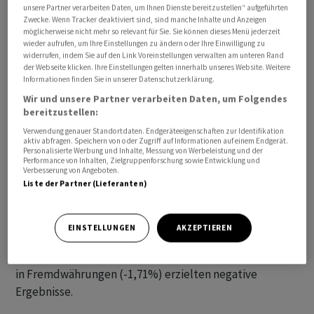
unsere Partner verarbeiten Daten, um Ihnen Dienste bereitzustellen“ aufgeführten
Allerdings waren die Unterschiede im Anlageerfolg der
Zwecke. Wenn Tracker deaktiviert sind, sind manche Inhalte und Anzeigen
verschiedenen Kassen im Juli erneut gross. Die
möglicherweise nicht mehr so relevant für Sie. Sie können dieses Menü jederzeit
wieder aufrufen, um Ihre Einstellungen zu ändern oder Ihre Einwilligung zu
Bandbreite der Performance aller Pensionskassen
widerrufen, indem Sie auf den Link Voreinstellungen verwalten am unteren Rand
betrage 1,65 Prozentpunkte, schreibt die Grossbank.
der Webseite klicken. Ihre Einstellungen gelten innerhalb unseres Website. Weitere
Informationen finden Sie in unserer Datenschutzerklärung.
Das beste Ergebnis erzielte mit +1,09 Prozent eine
Wir und unsere Partner verarbeiten Daten, um Folgendes
bereitzustellen:
kleine Pensionskasse mit verwalteten Vermögen von
Verwendung genauer Standortdaten. Endgeräteeigenschaften zur Identifikation
unter 300 Millionen Franken. Das schlechteste Ergebnis
aktiv abfragen. Speichern von oder Zugriff auf Informationen auf einem Endgerät.
fuhr ein mittelgrosses Institut mit -0,56 Prozent ein.
Personalisierte Werbung und Inhalte, Messung von Werbeleistung und der
Performance von Inhalten, Zielgruppenforschung sowie Entwicklung und
Verbesserung von Angeboten.
Liste der Partner (Lieferanten)
Die Performance der Anlageklassen war laut UBS
durchmischt. Am besten schlossen Aktien ausserhalb
der Schweiz ab mit +0,99 Prozent. Am schwächsten
EINSTELLUNGEN
AKZEPTIEREN
entwickelten sich Private Equity und Infrastruktur mit
-2,29 Prozent. Auch Hedge Funds (-1,94%) und Anleihen
in Fremdwährungen (-1,71%) erzielten negative
Ergebnisse.