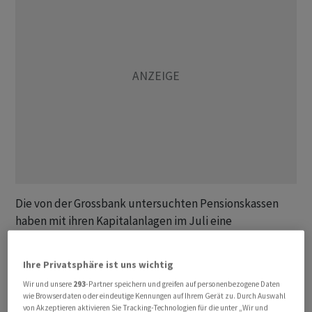
Die von der Grossbank untersuchten Pensionskassen
haben mit ihren Kapitalanlagen im Juli eine
durchschnittliche Performance von 0,32 Prozent erzielt.
Damit errechnet sich seit Jahresbeginn eine Rendite
Ihre Privatsphäre ist uns wichtig
von 3,91 Prozent. Die annualisierte Rendite seit 2006
Wir und unsere
293
-Partner speichern und greifen auf personenbezogene Daten
beläuft sich auf 2,97 Prozent.
wie Browserdaten oder eindeutige Kennungen auf Ihrem Gerät zu. Durch Auswahl
von Akzeptieren aktivieren Sie Tracking-Technologien für die unter „Wir und