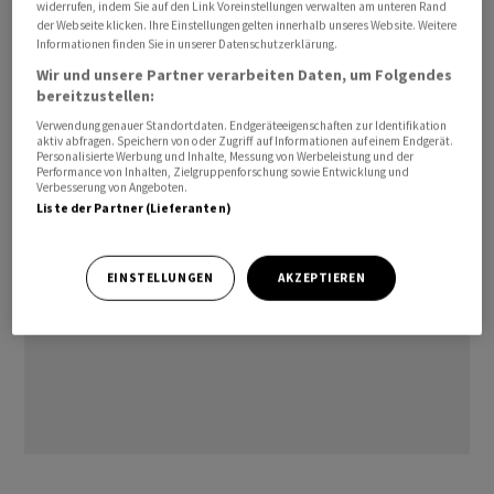
widerrufen, indem Sie auf den Link Voreinstellungen verwalten am unteren Rand
10 Prozent der Pensionskassen eine reale Verzinsung
der Webseite klicken. Ihre Einstellungen gelten innerhalb unseres Website. Weitere
von 9,25 Prozent erzielt, während die schwächsten
Informationen finden Sie in unserer Datenschutzerklärung.
Kassen lediglich auf 2 Prozent kamen. Allein im
Wir und unsere Partner verarbeiten Daten, um Folgendes
bereitzustellen:
vergangenen Jahr betrug die Differenz damit mehr als 7
Prozentpunkte.
Verwendung genauer Standortdaten. Endgeräteeigenschaften zur Identifikation
aktiv abfragen. Speichern von oder Zugriff auf Informationen auf einem Endgerät.
Personalisierte Werbung und Inhalte, Messung von Werbeleistung und der
Performance von Inhalten, Zielgruppenforschung sowie Entwicklung und
Verbesserung von Angeboten.
Liste der Partner (Lieferanten)
EINSTELLUNGEN
AKZEPTIEREN