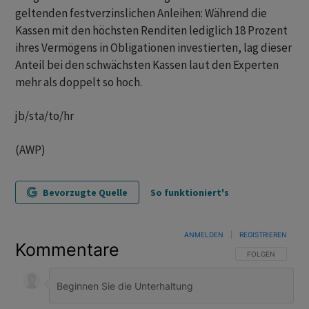
geltenden festverzinslichen Anleihen: Während die
Kassen mit den höchsten Renditen lediglich 18 Prozent
ihres Vermögens in Obligationen investierten, lag dieser
Anteil bei den schwächsten Kassen laut den Experten
mehr als doppelt so hoch.
jb/sta/to/hr
(AWP)
Bevorzugte Quelle
So funktioniert's
ANMELDEN
|
REGISTRIEREN
Kommentare
FOLGE DIESER U
FOLGEN