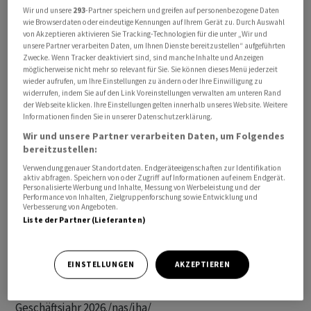
Wir und unsere
293
-Partner speichern und greifen auf personenbezogene Daten
wie Browserdaten oder eindeutige Kennungen auf Ihrem Gerät zu. Durch Auswahl
Der operative Kerngewinn stieg im zweiten Quartal um
von Akzeptieren aktivieren Sie Tracking-Technologien für die unter „Wir und
vier Prozent auf gut vier Milliarden Dollar. Das
unsere Partner verarbeiten Daten, um Ihnen Dienste bereitzustellen“ aufgeführten
Zwecke. Wenn Tracker deaktiviert sind, sind manche Inhalte und Anzeigen
bereinigte Ergebnis je Aktie verbesserte sich um
möglicherweise nicht mehr so relevant für Sie. Sie können dieses Menü jederzeit
ebenfalls vier Prozent auf 2,20 Dollar und fiel besser
wieder aufrufen, um Ihre Einstellungen zu ändern oder Ihre Einwilligung zu
widerrufen, indem Sie auf den Link Voreinstellungen verwalten am unteren Rand
aus, als vom Markt angenommen.
der Webseite klicken. Ihre Einstellungen gelten innerhalb unseres Website. Weitere
Informationen finden Sie in unserer Datenschutzerklärung.
PepsiCo bemüht sich um eine Steigerung des Absatzes
Wir und unsere Partner verarbeiten Daten, um Folgendes
bereitzustellen:
seiner salzigen Snacks und verzeichnete Anfang des
Jahres erste Anzeichen einer Erholung, nachdem das
Verwendung genauer Standortdaten. Endgeräteeigenschaften zur Identifikation
aktiv abfragen. Speichern von oder Zugriff auf Informationen auf einem Endgerät.
Unternehmen die Preise für mittelgrosse Packungen
Personalisierte Werbung und Inhalte, Messung von Werbeleistung und der
Performance von Inhalten, Zielgruppenforschung sowie Entwicklung und
um bis zu 15 Prozent gesenkt hatte, um preisbewusste
Verbesserung von Angeboten.
Kunden zurückzugewinnen. Im zweiten Quartal musste
Liste der Partner (Lieferanten)
PepsiCo dennoch einen Umsatzrückgang von zwei
Prozent im nordamerikanischen Lebensmittelgeschäft
EINSTELLUNGEN
AKZEPTIEREN
hinnehmen, während das Absatzvolumen stagnierte.
Das Unternehmen bestätigte seine Prognose für das
Geschäftsjahr 2026./nas/jha/