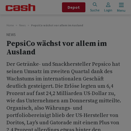
Depot
Suche
Login
Menu
Home
News
PepsiCo wächst vor allem im Ausland
NEWS
PepsiCo wächst vor allem im
Ausland
Der Getränke- und Snackhersteller Pepsico hat
seinen Umsatz im zweiten Quartal dank des
Wachstums im internationalen Geschäft
deutlich gesteigert. Die Erlöse legten um 6,4
Prozent auf fast 24,2 Milliarden US-Dollar zu,
wie das Unternehmen am Donnerstag mitteilte.
Organisch, also Währungs- und
portfoliobereinigt blieb der US-Hersteller von
Doritos, Lay's und Gatorade mit einem Plus von
2,4 Prozent allerdings etwas hinter den