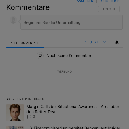
ANMELDEN
|
REGISTRIEREN
Kommentare
FOLGE DIESER U
FOLGEN
NEUESTE
ALLE KOMMENTARE
Alle Kommentare
Noch keine Kommentare
WERBUNG
AKTIVE UNTERHALTUNGEN
Das Folgende ist eine Liste der am meisten kommentierten Artikel
Ein Trendartikel mit dem Titel "Margin Calls bei Situational Awar
Margin Calls bei Situational Awareness: Alles über
den Retter-Deal
3
Ein Trendartikel mit dem Titel "US-Finanzministerium bereitet Ban
US-Finanzministerium bereitet Banken laut Insider