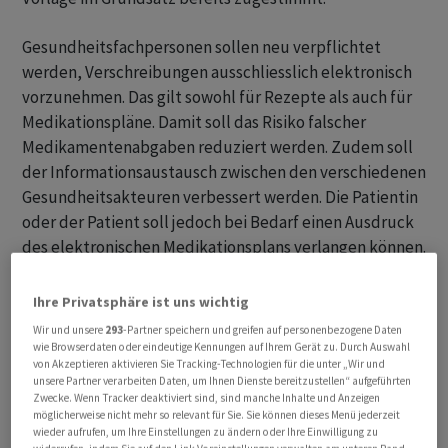
Gesundheitsfachpersonen sollen neu verpflichtet
werden, Verschreibungen ausschliesslich elektronisch
vorzunehmen. Das gilt sowohl für Rezepte als auch für
Medikationspläne. Damit soll das Risiko falscher
Medikamentenabgaben reduziert werden. Zudem soll
der Informationsaustausch zwischen den verschiedenen
Gesundheitsakteuren verbessert werden. Die Patientin
oder der Patient soll jedoch bei Bedarf einen Ausdruck
des elektronischen Medikationsplans verlangen können.
«Keine weitere digitale Leiche»
Ihre Privatsphäre ist uns wichtig
Wir und unsere
293
-Partner speichern und greifen auf personenbezogene Daten
«Das elektronische Rezept trägt dazu bei, Fälschungen
wie Browserdaten oder eindeutige Kennungen auf Ihrem Gerät zu. Durch Auswahl
von Akzeptieren aktivieren Sie Tracking-Technologien für die unter „Wir und
oder missbräuchliche Mehrfacheinlösungen von
unsere Partner verarbeiten Daten, um Ihnen Dienste bereitzustellen“ aufgeführten
Verschreibungen zu reduzieren», sagte
Zwecke. Wenn Tracker deaktiviert sind, sind manche Inhalte und Anzeigen
Gesundheitsministerin Elisabeth Baume-Schneider. Mit
möglicherweise nicht mehr so relevant für Sie. Sie können dieses Menü jederzeit
wieder aufrufen, um Ihre Einstellungen zu ändern oder Ihre Einwilligung zu
einem konsequenten Einsatz der elektronischen