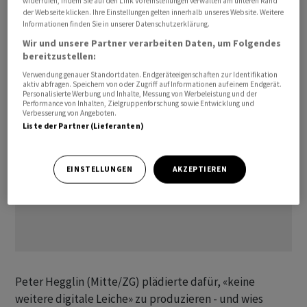
widerrufen, indem Sie auf den Link Voreinstellungen verwalten am unteren Rand
Medikation werde die Digitalisierung im
der Webseite klicken. Ihre Einstellungen gelten innerhalb unseres Website. Weitere
Informationen finden Sie in unserer Datenschutzerklärung.
Gesundheitswesen vorangetrieben, sagte
Wir und unsere Partner verarbeiten Daten, um Folgendes
Kommissionssprecher Hannes Germann (SVP/SH).
bereitzustellen:
Verwendung genauer Standortdaten. Endgeräteeigenschaften zur Identifikation
aktiv abfragen. Speichern von oder Zugriff auf Informationen auf einem Endgerät.
Personalisierte Werbung und Inhalte, Messung von Werbeleistung und der
Performance von Inhalten, Zielgruppenforschung sowie Entwicklung und
Verbesserung von Angeboten.
Liste der Partner (Lieferanten)
EINSTELLUNGEN
AKZEPTIEREN
Peter Hegglin (Mitte/ZG) plädierte dafür, «keine
weitere digitale Leiche» zu produzieren - und wies