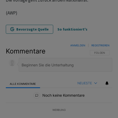
Die Vorlage geht zurück an den Nationalrat.
(AWP)
Bevorzugte Quelle
So funktioniert's
ANMELDEN
|
REGISTRIEREN
Kommentare
FOLGE DIESER U
FOLGEN
NEUESTE
ALLE KOMMENTARE
Alle Kommentare
Noch keine Kommentare
WERBUNG