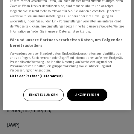
unsere Partner verarbeiten Daten, um Ihnen Dienste bereitzustellen“ aufgeführten
Zwecke. Wenn Tracker deaktiviert sind, sind manche Inhalte und Anzeigen
möglicherweise nicht mehr so relevant für Sie. Sie können dieses Menü jederzeit
wieder aufrufen, um Ihre Einstellungen zu ändern oder Ihre Einwilligung zu
Die Erlöse sollen 2024 auf 40,4 bis 41,6 Milliarden US-
widerrufen, indem Sie auf den Link Voreinstellungen verwalten am unteren Rand
der Webseite klicken. Ihre Einstellungen gelten innerhalb unseres Website. Weitere
Dollar (bis zu 38,7 Mrd Euro) steigen, wie das
Informationen finden Sie in unserer Datenschutzerklärung.
Unternehmen am Dienstag mitteilte. Das wäre abermals
Wir und unsere Partner verarbeiten Daten, um Folgendes
rund ein Fünftel mehr, nachdem der Umsatz 2023 auf
bereitzustellen:
34,1 Milliarden Dollar geklettert war. Zum
Verwendung genauer Standortdaten. Endgeräteeigenschaften zur Identifikation
Gesamtumsatz trug allein Mounjaro knapp 5,2
aktiv abfragen. Speichern von oder Zugriff auf Informationen auf einem Endgerät.
Personalisierte Werbung und Inhalte, Messung von Werbeleistung und der
Milliarden Dollar bei - nach weniger als 500 Millionen ein
Performance von Inhalten, Zielgruppenforschung sowie Entwicklung und
Verbesserung von Angeboten.
Jahr zuvor. Unter dem Strich ging der Gewinn von Eli
Liste der Partner (Lieferanten)
Lilly 2023 indes um 16 Prozent auf 5,2 Milliarden Dollar
zurück. Dabei schlugen sich hohe Belastungen im
Zusammenhang mit jüngsten Übernahmen sowie
EINSTELLUNGEN
AKZEPTIEREN
gestiegene Forschungs- und Entwicklungskosten
nieder./mis/mne/jha/
(AWP)