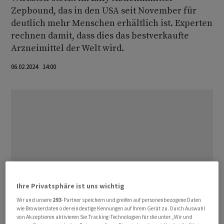
Zepbound, das in den USA seit November für
deutlich mehr Menschen erhältlich ist. Experten
rechnen damit, dass dies das bestverkaufte
Arzneimittel der Welt wird.
06.02.2024 14:00
Ihre Privatsphäre ist uns wichtig
Wir und unsere
293
-Partner speichern und greifen auf personenbezogene Daten
wie Browserdaten oder eindeutige Kennungen auf Ihrem Gerät zu. Durch Auswahl
von Akzeptieren aktivieren Sie Tracking-Technologien für die unter „Wir und