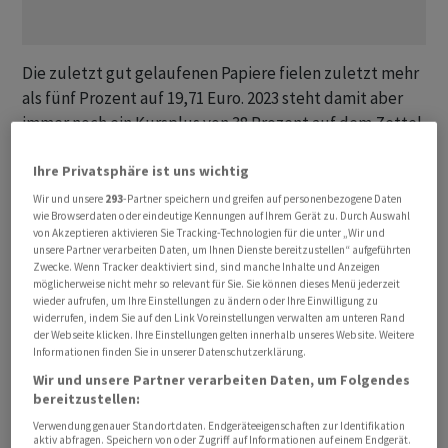
Die zuletzt gut gelaufenen Papiere fielen zuletzt mehr
als fünf Prozent auf 19,71 Euro. 2023 steht damit aber
immer noch ein Kursplus von 38 Prozent auf dem Zettel.
Im April 2021 kosteten die Aktien allerdings noch fast 51
Ihre Privatsphäre ist uns wichtig
Euro und kletterten auf ein Rekordhoch, dann sorgten
Probleme mit fehlerhaften Beatmungsgeräten und
Wir und unsere
293
-Partner speichern und greifen auf personenbezogene Daten
wie Browserdaten oder eindeutige Kennungen auf Ihrem Gerät zu. Durch Auswahl
Geräten für die Schlaftherapie für einen sukzessiven
von Akzeptieren aktivieren Sie Tracking-Technologien für die unter „Wir und
Kursrutsch, ehe sich die Aktien erst Ende des
unsere Partner verarbeiten Daten, um Ihnen Dienste bereitzustellen“ aufgeführten
Zwecke. Wenn Tracker deaktiviert sind, sind manche Inhalte und Anzeigen
vergangenen Jahres stabilisierten.
möglicherweise nicht mehr so relevant für Sie. Sie können dieses Menü jederzeit
wieder aufrufen, um Ihre Einstellungen zu ändern oder Ihre Einwilligung zu
widerrufen, indem Sie auf den Link Voreinstellungen verwalten am unteren Rand
Im laufenden Jahr soll der Umsatz nun auf
der Webseite klicken. Ihre Einstellungen gelten innerhalb unseres Website. Weitere
vergleichbarer Basis im mittleren einstelligen
Informationen finden Sie in unserer Datenschutzerklärung.
Prozentbereich im Vergleich zum Vorjahr wachsen.
Wir und unsere Partner verarbeiten Daten, um Folgendes
Zuvor hatte das Unternehmen ein Wachstum im
bereitzustellen:
niedrigen einstelligen Bereich im Visier. Die operative
Verwendung genauer Standortdaten. Endgeräteeigenschaften zur Identifikation
aktiv abfragen. Speichern von oder Zugriff auf Informationen auf einem Endgerät.
Gewinnmarge (bereinigte Ebita-Marge) soll nun am