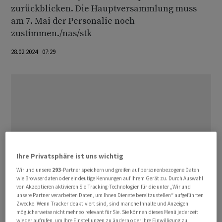
zurückblicken. Die Hauptversammlung muss
am 7. Mai der Personalie noch
zustimmen./nas/stk
28.02.2024 07:29
Ihre Privatsphäre ist uns wichtig
Wir und unsere
293
-Partner speichern und greifen auf personenbezogene Daten
wie Browserdaten oder eindeutige Kennungen auf Ihrem Gerät zu. Durch Auswahl
von Akzeptieren aktivieren Sie Tracking-Technologien für die unter „Wir und
unsere Partner verarbeiten Daten, um Ihnen Dienste bereitzustellen“ aufgeführten
Zwecke. Wenn Tracker deaktiviert sind, sind manche Inhalte und Anzeigen
möglicherweise nicht mehr so relevant für Sie. Sie können dieses Menü jederzeit
wieder aufrufen, um Ihre Einstellungen zu ändern oder Ihre Einwilligung zu