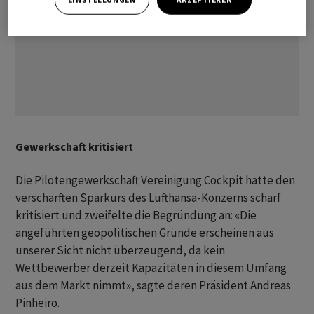
Gewerkschaft kritisiert
Die Pilotengewerkschaft Vereinigung Cockpit hatte den
verschärften Sparkurs des Lufthansa-Konzerns scharf
kritisiert und zweifelte die Begründung an: «Die
angeführten geopolitischen Gründe erscheinen aus
unserer Sicht nicht überzeugend, da kein
Wettbewerber derzeit Kapazitäten in diesem Umfang
aus dem Markt nimmt», sagte deren Präsident Andreas
Pinheiro.