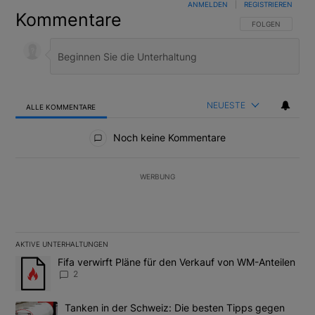
ANMELDEN
|
REGISTRIEREN
Kommentare
FOLGE DIESER U
FOLGEN
NEUESTE
ALLE KOMMENTARE
Alle Kommentare
Noch keine Kommentare
WERBUNG
AKTIVE UNTERHALTUNGEN
Das Folgende ist eine Liste der am meisten kommentierten Artikel
Ein Trendartikel mit dem Titel "Fifa verwirft Pläne für den Verk
Fifa verwirft Pläne für den Verkauf von WM-Anteilen
2
Ein Trendartikel mit dem Titel "Tanken in der Schweiz: Die best
Tanken in der Schweiz: Die besten Tipps gegen