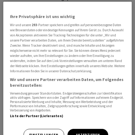
Landungen annulliert, wie der Betreiber Fraport
berichtet. Die Zahlen beziehen sich auf sämtliche
Ihre Privatsphäre ist uns wichtig
Airlines am Standort, die Annullierungen sind aber zum
Wir und unsere
293
-Partner speichern und greifen auf personenbezogene Daten
grössten Teil auf den Lufthansa-Streik zurückzuführen.
wie Browserdaten oder eindeutige Kennungen auf Ihrem Gerät zu. Durch Auswahl
von Akzeptieren aktivieren Sie Tracking-Technologien für die unter „Wir und
unsere Partner verarbeiten Daten, um Ihnen Dienste bereitzustellen“ aufgeführten
Davon waren auch Verbindungen in die Schweiz
Zwecke. Wenn Tracker deaktiviert sind, sind manche Inhalte und Anzeigen
betroffen. Am Flughafen Zürich wurden sechs Abflüge
möglicherweise nicht mehr so relevant für Sie. Sie können dieses Menü jederzeit
wieder aufrufen, um Ihre Einstellungen zu ändern oder Ihre Einwilligung zu
und ebenso viele Ankünfte von und nach Frankfurt
widerrufen, indem Sie auf den Link Voreinstellungen verwalten am unteren Rand
annulliert, wie eine Sprecherin am Freitag auf Anfrage
der Webseite klicken. Ihre Einstellungen gelten innerhalb unseres Website. Weitere
Informationen finden Sie in unserer Datenschutzerklärung.
der Nachrichtenagentur Keystone-SDA mitteilte. Am
Wir und unsere Partner verarbeiten Daten, um Folgendes
Flughafen Genf seien insgesamt vier Flüge gestrichen
bereitzustellen:
worden. Betroffen war eine Verbindung nach Frankfurt
Verwendung genauer Standortdaten. Endgeräteeigenschaften zur Identifikation
und eine nach München.
aktiv abfragen. Speichern von oder Zugriff auf Informationen auf einem Endgerät.
Personalisierte Werbung und Inhalte, Messung von Werbeleistung und der
Performance von Inhalten, Zielgruppenforschung sowie Entwicklung und
Verbesserung von Angeboten.
Liste der Partner (Lieferanten)
EINSTELLUNGEN
AKZEPTIEREN