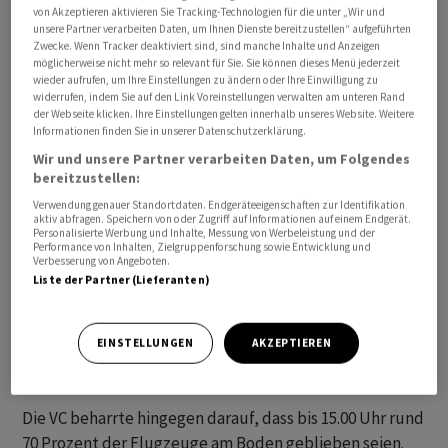
von Akzeptieren aktivieren Sie Tracking-Technologien für die unter „Wir und
Arbeitskampf verlaufe wirkungsvoller als erwartet,
unsere Partner verarbeiten Daten, um Ihnen Dienste bereitzustellen“ aufgeführten
sagte VC-Präsident Andreas Pinheiro.
Zwecke. Wenn Tracker deaktiviert sind, sind manche Inhalte und Anzeigen
möglicherweise nicht mehr so relevant für Sie. Sie können dieses Menü jederzeit
wieder aufrufen, um Ihre Einstellungen zu ändern oder Ihre Einwilligung zu
Zwischen Gewerkschaft und Unternehmen entspann
widerrufen, indem Sie auf den Link Voreinstellungen verwalten am unteren Rand
der Webseite klicken. Ihre Einstellungen gelten innerhalb unseres Website. Weitere
sich ein Streit um die Wirksamkeit der Streiks, die
Informationen finden Sie in unserer Datenschutzerklärung.
fortgesetzt werden sollen. Lufthansa bekräftigte ihre
Wir und unsere Partner verarbeiten Daten, um Folgendes
Ankündigung, dass auch am Freitag nach dem
bereitzustellen:
Sonderflugplan mindestens die Hälfte der sonst
Verwendung genauer Standortdaten. Endgeräteeigenschaften zur Identifikation
üblichen Flüge stattfinde. Von den Fernflügen sollten
aktiv abfragen. Speichern von oder Zugriff auf Informationen auf einem Endgerät.
Personalisierte Werbung und Inhalte, Messung von Werbeleistung und der
sogar rund 60 Prozent stattfinden. Hier werden die
Performance von Inhalten, Zielgruppenforschung sowie Entwicklung und
Verbesserung von Angeboten.
Flugzeuge häufig auch von Piloten geflogen, die bei der
Liste der Partner (Lieferanten)
Lufthansa ins Management gewechselt sind, aber ihre
Lizenz aufrechterhalten.
EINSTELLUNGEN
AKZEPTIEREN
VC zweifelt Lufthansa-Angaben an
Die VC beharrte hingegen darauf, dass bis 15.00 Uhr rund
70 Prozent der Flugzeuge am Boden geblieben seien.