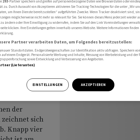
re
293
-Partner speichern und greifen auf personenbezogene Daten wie Browserdaten oder einde
reiks möglich
ät zu. Durch Auswahl von Akzeptieren aktivieren Sie Tracking-Technologien für die unter „Wir un
aten, um Ihnen Dienste bereitzustellen“ aufgeführten Zwecke. Wenn Tracker deaktiviert sind, s
nzeigen möglicherweise nicht mehr so relevant für Sie. Sie können dieses Menü jederzeit wieder a
 zu ändern oder Ihre Einwilligung zu widerrufen, indem Sie auf den Link Voreinstellungen verwal
eite klicken. Ihre Einstellungen gelten innerhalb unseres Website. Weitere Informationen finden 
luss bei
rklärung.
nsere Partner verarbeiten Daten, um Folgendes bereitzustellen:
eiks
nauer Standortdaten. Endgeräteeigenschaften zur Identifikation aktiv abfragen. Speichern von 
 auf einem Endgerät. Personalisierte Werbung und Inhalte, Messung von Werbeleistung und der
elgruppenforschung sowie Entwicklung und Verbesserung von Angeboten.
artner (Lieferanten)
EINSTELLUNGEN
AKZEPTIEREN
hen der
 zeichnet sich
ab. Knapp vier
icht ist am