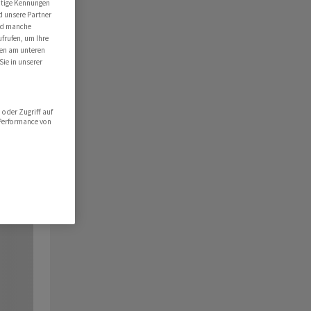
utige Kennungen
d unsere Partner
ind manche
ufrufen, um Ihre
ten am unteren
Sie in unserer
oder Zugriff auf
 Performance von