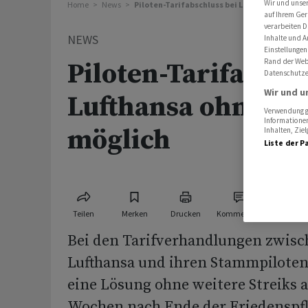
Wir und unse
Home
News
Piloten-Tarifabschluss bei Lufthansa ohne St
auf Ihrem Ger
verarbeiten D
NEWS
Inhalte und A
Einstellungen
Rand der Webs
Piloten-Tarifabsch
Datenschutze
Wir und u
Lufthansa ohne Str
Verwendung ge
Informationen
möglich
Inhalten, Zi
Liste der P
Teilen
Merken
Drucken
Kommentare
Bei den Tarifverhandlungen zwisc
Lufthansa und ihren Stammpiloten
eine Lösung ohne weitere Streiks 
Wochen nach Ende der Friedenspfl