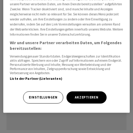
unsere Partner verarbeiten Daten, um Ihnen Dienste bereitzustellen“ aufgeführten
Gastronomie- und Gesundheitsbetriebe mit
Zwecke. Wenn Tracker deaktiviert sind, sind manche Inhalte und Anzeigen
Nahrungsmitteln und Non-Food-Artikeln.
möglicherweise nicht mehr so relevant für Sie. Sie können dieses Menü jederzeit
wieder aufrufen, um Ihre Einstellungen zu ändern oder Ihre Einwilligung zu
widerrufen, indem Sie auf den Link Voreinstellungen verwalten am unteren Rand
sta/ra
der Webseite klicken. Ihre Einstellungen gelten innerhalb unseres Website. Weitere
Informationen finden Sie in unserer Datenschutzerklärung.
(AWP)
Wir und unsere Partner verarbeiten Daten, um Folgendes
bereitzustellen:
Verwendung genauer Standortdaten. Endgeräteeigenschaften zur Identifikation
aktiv abfragen. Speichern von oder Zugriff auf Informationen auf einem Endgerät.
Personalisierte Werbung und Inhalte, Messung von Werbeleistung und der
Performance von Inhalten, Zielgruppenforschung sowie Entwicklung und
Verbesserung von Angeboten.
Liste der Partner (Lieferanten)
EINSTELLUNGEN
AKZEPTIEREN