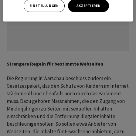
EINSTELLUNGEN
AKZEPTIEREN
Strengere Regeln für bestimmte Webseiten
Die Regierung in Warschau beschloss zudem ein
Gesetzespaket, das den Schutz von Kindern im Internet
stärken soll und ebenfalls noch durch das Parlament
muss. Dazu gehören Massnahmen, die den Zugang von
Minderjährigen zu Seiten mit sexuellen Inhalten
einschränken und die Entfernung illegaler Inhalte
beschleunigen sollen. So sollen etwa Anbieter von
Webseiten, die Inhalte für Erwachsene anbieten, dazu