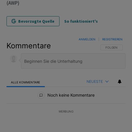
(AWP)
Bevorzugte Quelle
So funktioniert's
ANMELDEN
|
REGISTRIEREN
Kommentare
FOLGE DIESER U
FOLGEN
NEUESTE
ALLE KOMMENTARE
Alle Kommentare
Noch keine Kommentare
WERBUNG