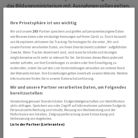
das Bildungsministerium mit. Ausnahmen sollen gelten,
wenn die Nutzung des Telefons für den Unterricht oder
die pädagogische Betreuung notwendig ist sowie aus
Ihre Privatsphäre ist uns wichtig
Gründen der Gesundheit oder Sicherheit.
Wir und unsere
293
-Partner speichern und greifen auf personenbezogene Daten
wie Browserdaten oder eindeutige Kennungen auf Ihrem Gerät zu. Durch Auswahl
von Akzeptieren aktivieren Sie Tracking-Technologien für die unter „Wir und
Bildungsministerin Barbara Nowacka sagte, dass mit
unsere Partner verarbeiten Daten, um Ihnen Dienste bereitzustellen“ aufgeführten
dem Verbot auf den regelmässig von Lehrkräften
Zwecke. Wenn Tracker deaktiviert sind, sind manche Inhalte und Anzeigen
möglicherweise nicht mehr so relevant für Sie. Sie können dieses Menü jederzeit
vorgebrachten Wunsch reagiert werde. Auch werde an
wieder aufrufen, um Ihre Einstellungen zu ändern oder Ihre Einwilligung zu
über der Hälfte aller polnischen Schulen eine ähnliche
widerrufen, indem Sie auf den Link Voreinstellungen verwalten am unteren Rand
der Webseite klicken. Ihre Einstellungen gelten innerhalb unseres Website. Weitere
Regelung bereits freiwillig umgesetzt. Zudem verwies
Informationen finden Sie in unserer Datenschutzerklärung.
Nowacka einem Bericht der Nachrichtenagentur PAP
Wir und unsere Partner verarbeiten Daten, um Folgendes
zufolge auf Studien, wonach 85 Prozent der polnischen
bereitzustellen:
Bevölkerung eine derartige Massnahme befürworteten.
Verwendung genauer Standortdaten. Endgeräteeigenschaften zur Identifikation
aktiv abfragen. Speichern von oder Zugriff auf Informationen auf einem Endgerät.
Personalisierte Werbung und Inhalte, Messung von Werbeleistung und der
Performance von Inhalten, Zielgruppenforschung sowie Entwicklung und
Verbesserung von Angeboten.
Liste der Partner (Lieferanten)