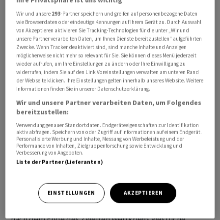
Tusk betonte, im Gegensatz zu seinen Vorgängern von
Wir und unsere
293
-Partner speichern und greifen auf personenbezogene Daten
der nationalkonservativen PiS-Regierung wolle er
wie Browserdaten oder eindeutige Kennungen auf Ihrem Gerät zu. Durch Auswahl
von Akzeptieren aktivieren Sie Tracking-Technologien für die unter „Wir und
gemeinsam mit Bundeskanzler Scholz «nach Formen
unsere Partner verarbeiten Daten, um Ihnen Dienste bereitzustellen“ aufgeführten
der Zusammenarbeit suchen, die unseren Beziehungen
Zwecke. Wenn Tracker deaktiviert sind, sind manche Inhalte und Anzeigen
möglicherweise nicht mehr so relevant für Sie. Sie können dieses Menü jederzeit
in Zukunft nicht zum Verhängnis werden». Es gehe nicht
wieder aufrufen, um Ihre Einstellungen zu ändern oder Ihre Einwilligung zu
darum, eine Front von gegenseitigen Ressentiments
widerrufen, indem Sie auf den Link Voreinstellungen verwalten am unteren Rand
der Webseite klicken. Ihre Einstellungen gelten innerhalb unseres Website. Weitere
aufzubauen. Vielmehr sei dies eine Idee für eine weitere
Informationen finden Sie in unserer Datenschutzerklärung.
Zusammenarbeit, die der Sicherheit diene und für
Wir und unsere Partner verarbeiten Daten, um Folgendes
beide Nationen von Vorteil sein könnte.
bereitzustellen:
Verwendung genauer Standortdaten. Endgeräteeigenschaften zur Identifikation
Die mittlerweile abgewählte nationalkonservative PiS-
aktiv abfragen. Speichern von oder Zugriff auf Informationen auf einem Endgerät.
Personalisierte Werbung und Inhalte, Messung von Werbeleistung und der
Regierung, die von 2015 bis Mitte Dezember 2023
Performance von Inhalten, Zielgruppenforschung sowie Entwicklung und
Verbesserung von Angeboten.
amtierte, hatte im Oktober 2022 mehr als 1,3 Billionen
Liste der Partner (Lieferanten)
Euro von der Bundesregierung als Entschädigung für
die Weltkriegsschäden gefordert.
EINSTELLUNGEN
AKZEPTIEREN
Die PiS-Regierung hatte seinerzeit argumentiert, dass
nach dem Ende des Zweiten Weltkriegs westliche