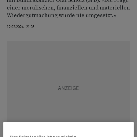
mit Bundeskanzler Olaf Scholz (SPD). «Die Frage
einer moralischen, finanziellen und materiellen
Wiedergutmachung wurde nie umgesetzt.»
12.02.2024 21:05
Ihre Privatsphäre ist uns wichtig