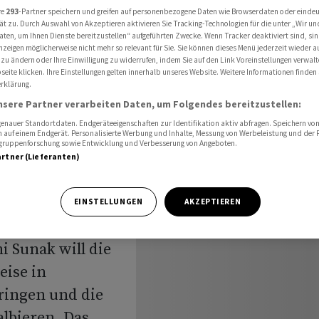
esem Jahr halbieren
re
293
-Partner speichern und greifen auf personenbezogene Daten wie Browserdaten oder einde
ät zu. Durch Auswahl von Akzeptieren aktivieren Sie Tracking-Technologien für die unter „Wir un
aten, um Ihnen Dienste bereitzustellen“ aufgeführten Zwecke. Wenn Tracker deaktiviert sind, s
nzeigen möglicherweise nicht mehr so relevant für Sie. Sie können dieses Menü jederzeit wieder a
 zu ändern oder Ihre Einwilligung zu widerrufen, indem Sie auf den Link Voreinstellungen verwal
r Sunak
eite klicken. Ihre Einstellungen gelten innerhalb unseres Website. Weitere Informationen finden 
rklärung.
iesem Jahr
nsere Partner verarbeiten Daten, um Folgendes bereitzustellen:
nauer Standortdaten. Endgeräteeigenschaften zur Identifikation aktiv abfragen. Speichern von 
 auf einem Endgerät. Personalisierte Werbung und Inhalte, Messung von Werbeleistung und der
elgruppenforschung sowie Entwicklung und Verbesserung von Angeboten.
artner (Lieferanten)
EINSTELLUNGEN
AKZEPTIEREN
i Sunak will die
eise in
ringen und die
albieren. Das