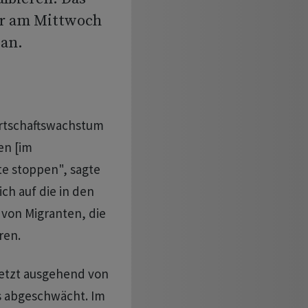
er am Mittwoch
 an.
Wirtschaftswachstum
en [im
te stoppen", sagte
ch auf die in den
von Migranten, die
ren.
uletzt ausgehend von
s abgeschwächt. Im