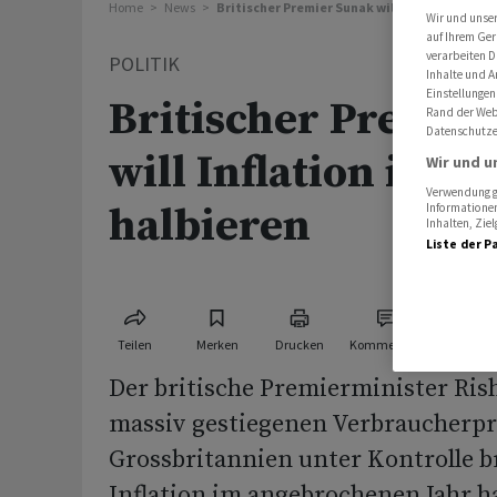
Home
News
Britischer Premier Sunak will Inflation in di
Wir und unse
auf Ihrem Ger
verarbeiten D
POLITIK
Inhalte und A
Einstellungen
Britischer Premie
Rand der Webs
Datenschutze
will Inflation in d
Wir und u
Verwendung ge
halbieren
Informationen
Inhalten, Zi
Liste der P
Teilen
Merken
Drucken
Kommentare
Der britische Premierminister Rish
massiv gestiegenen Verbraucherpr
Grossbritannien unter Kontrolle b
Inflation im angebrochenen Jahr h