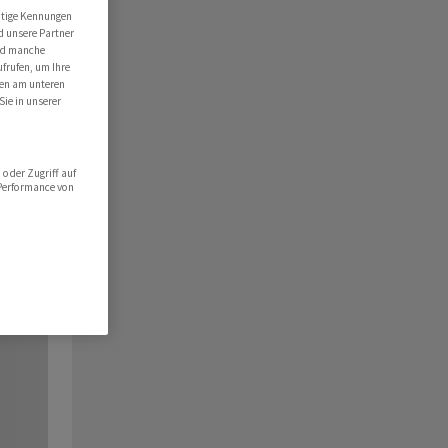
utige Kennungen
d unsere Partner
ind manche
ufrufen, um Ihre
ten am unteren
Sie in unserer
oder Zugriff auf
 Performance von