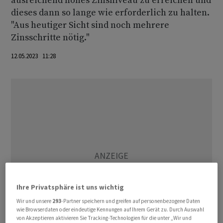
ausreichend hohes Zinsniveau zu erreichen und
dieses dann so lange wie erforderlich zu halten.
"Aus heutiger Sicht sind noch mehrere
Zinsschritte nötig."
12.05.2023 11:28
Ihre Privatsphäre ist uns wichtig
Wir und unsere
293
-Partner speichern und greifen auf personenbezogene Daten
wie Browserdaten oder eindeutige Kennungen auf Ihrem Gerät zu. Durch Auswahl
von Akzeptieren aktivieren Sie Tracking-Technologien für die unter „Wir und