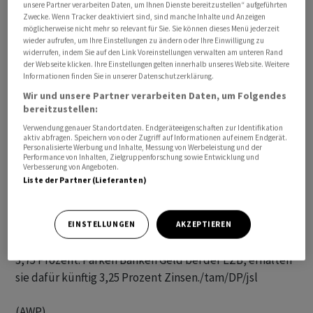
unsere Partner verarbeiten Daten, um Ihnen Dienste bereitzustellen“ aufgeführten
Zwecke. Wenn Tracker deaktiviert sind, sind manche Inhalte und Anzeigen
möglicherweise nicht mehr so relevant für Sie. Sie können dieses Menü jederzeit
Es sei dennoch weiterhin richtig, im Rat der
wieder aufrufen, um Ihre Einstellungen zu ändern oder Ihre Einwilligung zu
Europäischen Zentralbank (EZB) von Sitzung zu
widerrufen, indem Sie auf den Link Voreinstellungen verwalten am unteren Rand
der Webseite klicken. Ihre Einstellungen gelten innerhalb unseres Website. Weitere
Sitzung über Zinsschritte zu entscheiden. Derzeit gebe
Informationen finden Sie in unserer Datenschutzerklärung.
die Datenlage keinen Grund, weitere Zinserhöhungen
Wir und unsere Partner verarbeiten Daten, um Folgendes
zu bezweifeln. "Und das gilt auch aus meiner Sicht
bereitzustellen:
heraus, aus heutiger Sicht über die Sommerpause
Verwendung genauer Standortdaten. Endgeräteeigenschaften zur Identifikation
hinaus."
aktiv abfragen. Speichern von oder Zugriff auf Informationen auf einem Endgerät.
Personalisierte Werbung und Inhalte, Messung von Werbeleistung und der
Performance von Inhalten, Zielgruppenforschung sowie Entwicklung und
Verbesserung von Angeboten.
Die EZB hatte Anfang des Monats zum siebten Mal in
Liste der Partner (Lieferanten)
Folge die Zinsen im Euroraum erhöht. Allerdings fiel die
Anhebung mit 0,25 Prozentpunkten geringer aus als
zuvor. Der Leitzins, zu dem sich Geschäftsbanken
EINSTELLUNGEN
AKZEPTIEREN
frisches Zentralbankgeld besorgen können, stieg auf
3,75 Prozent. Parken Banken Geld bei der EZB, erhalten
sie dafür künftig 3,25 Prozent Zinsen./tam/DP/jsl
(AWP)